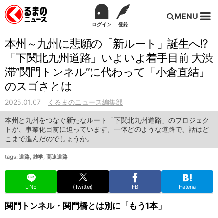
MENU
ログイン
登録
本州～九州に悲願の「新ルート」誕生へ!?
「下関北九州道路」いよいよ着手目前 大渋
滞“関門トンネル”に代わって「小倉直結」
のスゴさとは
2025.01.07
くるまのニュース編集部
本州と九州をつなぐ新たなルート「下関北九州道路」のプロジェク
トが、事業化目前に迫っています。一体どのような道路で、話はど
こまで進んだのでしょうか。
tags:
道路
,
雑学
,
高速道路
LINE
(Twitter)
FB
Hatena
関門トンネル・関門橋とは別に「もう1本」