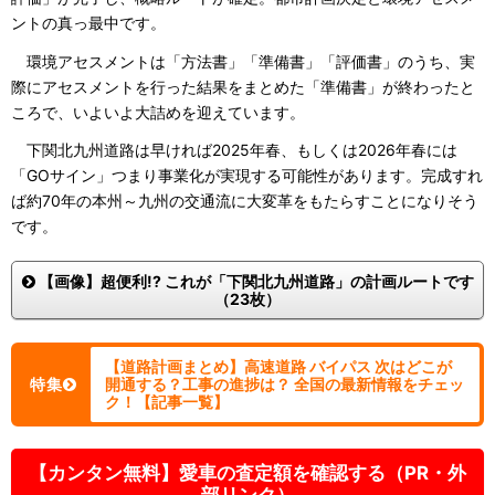
ントの真っ最中です。
環境アセスメントは「方法書」「準備書」「評価書」のうち、実
際にアセスメントを行った結果をまとめた「準備書」が終わったと
ころで、いよいよ大詰めを迎えています。
下関北九州道路は早ければ2025年春、もしくは2026年春には
「GOサイン」つまり事業化が実現する可能性があります。完成すれ
ば約70年の本州～九州の交通流に大変革をもたらすことになりそう
です。
【画像】超便利!? これが「下関北九州道路」の計画ルートです
（23枚）
【道路計画まとめ】高速道路 バイパス 次はどこが
特集
開通する？工事の進捗は？ 全国の最新情報をチェッ
ク！【記事一覧】
【カンタン無料】愛車の査定額を確認する（PR・外
部リンク）