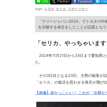
LINE
(Twitter)
Facebook
Hat
tags:
トヨタ
,
セリカ
,
スポーツカー
「ラリージャパン2024」でトヨタの
を示唆する発言をしたことが話題となり
「セリカ、やっちゃいます
2024年11月21日から24日まで愛知県
た。
その3日目となる23日、大勢の観客が
「セリカ」の復活を思わせる発言が飛び
【画像】超かっこいい！ これが「次期セリ