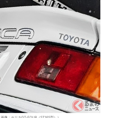
：セリカGT-FOUR（ST165型））