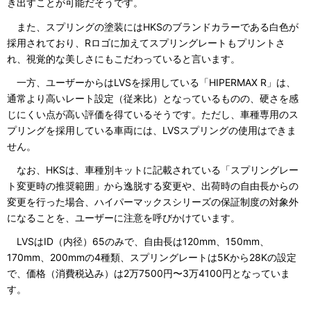
き出すことが可能だそうです。
また、スプリングの塗装にはHKSのブランドカラーである白色が
採用されており、Rロゴに加えてスプリングレートもプリントさ
れ、視覚的な美しさにもこだわっていると言います。
一方、ユーザーからはLVSを採用している「HIPERMAX R」は、
通常より高いレート設定（従来比）となっているものの、硬さを感
じにくい点が高い評価を得ているそうです。ただし、車種専用のス
プリングを採用している車両には、LVSスプリングの使用はできま
せん。
なお、HKSは、車種別キットに記載されている「スプリングレー
ト変更時の推奨範囲」から逸脱する変更や、出荷時の自由長からの
変更を行った場合、ハイパーマックスシリーズの保証制度の対象外
になることを、ユーザーに注意を呼びかけています。
LVSはID（内径）65のみで、自由長は120mm、150mm、
170mm、200mmの4種類、スプリングレートは5Kから28Kの設定
で、価格（消費税込み）は2万7500円〜3万4100円となっていま
す。