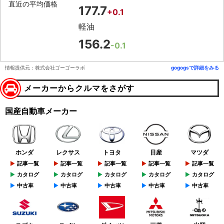
直近の平均価格
177.7
+0.1
軽油
156.2
-0.1
情報提供元：株式会社ゴーゴーラボ
gogogsで詳細をみる
メーカーからクルマをさがす
国産自動車メーカー
ホンダ
レクサス
トヨタ
日産
マツダ
記事一覧
記事一覧
記事一覧
記事一覧
記事一覧
カタログ
カタログ
カタログ
カタログ
カタログ
中古車
中古車
中古車
中古車
中古車