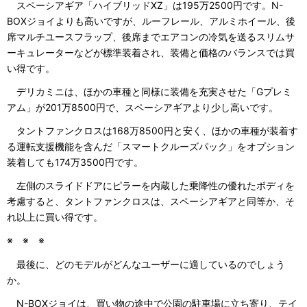
スペーシアギア「ハイブリッドXZ」は195万2500円です。N-
BOXジョイよりも高いですが、ルーフレール、アルミホイール、後
席マルチユースフラップ、後席までエアコンの冷気を送るスリムサ
ーキュレーターなどが標準装着され、装備と価格のバランスでは買
い得です。
デリカミニは、ほかの車種と同様に装備を充実させた「Gプレミ
アム」が201万8500円で、スペーシアギアより少し高いです。
タントファンクロスは168万8500円と安く、ほかの車種が装着す
る運転支援機能を含んだ「スマートクルーズパック」をオプション
装着しても174万3500円です。
左側のスライドドアにピラーを内蔵した乗降性の優れたボディを
考慮すると、タントファンクロスは、スペーシアギアと同等か、そ
れ以上に買い得です。
※ ※ ※
最後に、どのモデルがどんなユーザーに適しているのでしょう
か。
N-BOXジョイは、買い物の途中で公園の駐車場に立ち寄り、テイ