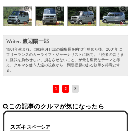
Writer:
渡辺陽一郎
1961年生まれ。自動車月刊誌の編集長を約10年務めた後、2001年に
フリーランスのカーライフ・ジャーナリストに転向。「読者の皆さま
に怪我を負わせない、損をさせないこと」が最も重要なテーマと考
え、クルマを使う人達の視点から、問題提起のある執筆を得意とす
る。
1
2
3
この記事のクルマが気になったら
スズキ
スペーシア