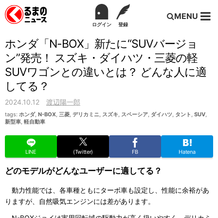
MENU
ログイン
登録
ホンダ「N-BOX」新たに“SUVバージョ
ン”発売！ スズキ・ダイハツ・三菱の軽
SUVワゴンとの違いとは？ どんな人に適
してる？
2024.10.12
渡辺陽一郎
tags:
ホンダ
,
N-BOX
,
三菱
,
デリカミニ
,
スズキ
,
スペーシア
,
ダイハツ
,
タント
,
SUV
,
新型車
,
軽自動車
LINE
(Twitter)
FB
Hatena
どのモデルがどんなユーザーに適してる？
動力性能では、各車種ともにターボ車も設定し、性能に余裕があ
りますが、自然吸気エンジンには差があります。
N-BOXジョイは実用回転域の駆動力が高く扱いやすく、デリカミ