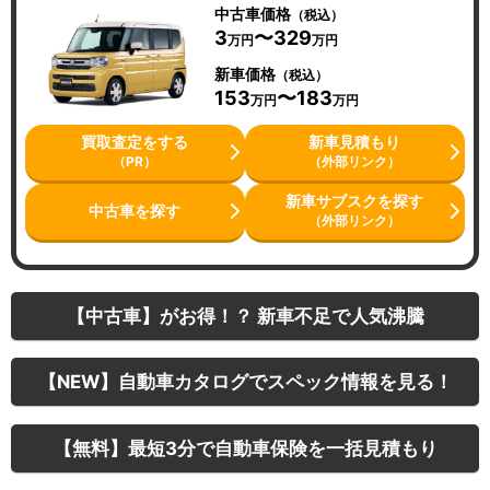
中古車価格
（税込）
3
〜329
万円
万円
新車価格
（税込）
153
〜183
万円
万円
買取査定をする
新車見積もり
（PR）
（外部リンク）
新車サブスクを探す
中古車を探す
（外部リンク）
【中古車】がお得！？ 新車不足で人気沸騰
【NEW】自動車カタログでスペック情報を見る！
【無料】最短3分で自動車保険を一括見積もり