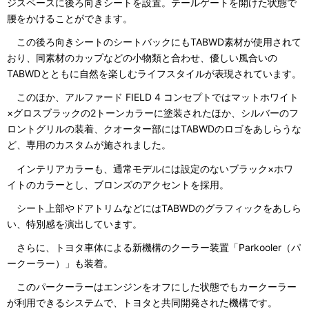
ジスペースに後ろ向きシートを設置。テールゲートを開けた状態で
腰をかけることができます。
この後ろ向きシートのシートバックにもTABWD素材が使用されて
おり、同素材のカップなどの小物類と合わせ、優しい風合いの
TABWDとともに自然を楽しむライフスタイルが表現されています。
このほか、アルファード FIELD 4 コンセプトではマットホワイト
×グロスブラックの2トーンカラーに塗装されたほか、シルバーのフ
ロントグリルの装着、クオーター部にはTABWDのロゴをあしらうな
ど、専用のカスタムが施されました。
インテリアカラーも、通常モデルには設定のないブラック×ホワ
イトのカラーとし、ブロンズのアクセントを採用。
シート上部やドアトリムなどにはTABWDのグラフィックをあしら
い、特別感を演出しています。
さらに、トヨタ車体による新機構のクーラー装置「Parkooler（パ
ークーラー）」も装着。
このパークーラーはエンジンをオフにした状態でもカークーラー
が利用できるシステムで、トヨタと共同開発された機構です。