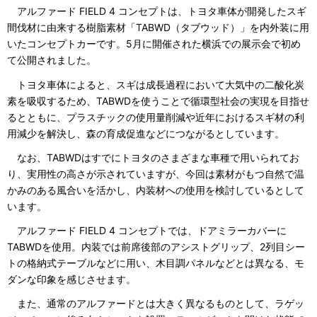
アルファード FIELD 4 コンセプトは、トヨタ車体が開発したスギ
間伐材に由来する樹脂素材「TABWD（タブウッド）」を内外装に用
いたコンセプトカーです。5月に開催された横浜での展示会で初め
て公開されました。
トヨタ車体によると、スギは成長過程において大気中の二酸化炭
素を吸収するため、TABWDを使うことで循環型社会の実現を目指せ
るとともに、プラスチックの使用量削減や近年におけるスギ材の利
用減少を解決し、森の育成促進などにつながるとしています。
なお、TABWDはすでにトヨタのさまざまな車種で用いられてお
り、実用性の高さが示されていますが、今回は素材がもつ自然で温
かみのある風合いを活かし、内装材への使用を検討しているとして
います。
アルファード FIELD 4 コンセプトでは、ドアミラーカバーに
TABWDを使用。内装では前席後部のアシストグリップ、2列目シー
トの格納式テーブルなどに用い、木目調パネルなどとは異なる、モ
ダンな印象を感じさせます。
また、通常のアルファードとは大きく異なるものとして、ラゲッ