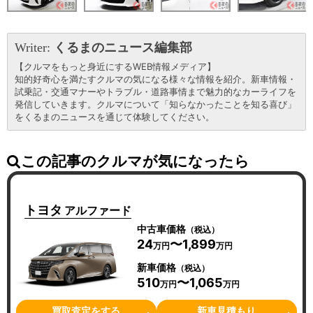
Writer:
くるまのニュース編集部
【クルマをもっと身近にするWEB情報メディア】
知的好奇心を満たすクルマの気になる様々な情報を紹介。新車情報・
試乗記・交通マナーやトラブル・道路事情まで魅力的なカーライフを
発信していきます。クルマについて「知らなかったことを知る喜び」
をくるまのニュースを通じて体験してください。
この記事のクルマが気になったら
トヨタ
アルファード
中古車価格
（税込）
24
〜1,899
万円
万円
新車価格
（税込）
510
〜1,065
万円
万円
買取査定をする
新車見積もり