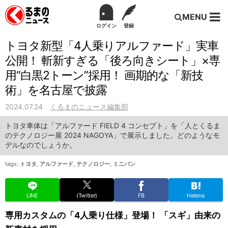
MENU
ログイン
登録
トヨタ新型「4人乗りアルファード」実車
公開！ 斬新すぎる「後ろ向きシート」×専
用“白黒2トーン”採用！ 画期的な「新技
術」を名古屋で披露
2024.07.24
くるまのニュース編集部
トヨタ車体は「アルファード FIELD 4 コンセプト」を「人とくるま
のテクノロジー展 2024 NAGOYA」で展示しました。どのようなモ
デルなのでしょうか。
tags:
トヨタ
,
アルファード
,
テクノロジー
,
ミニバン
LINE
(Twitter)
FB
Hatena
専用カスタムの「4人乗り仕様」登場！ 「スギ」由来の