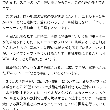
できます。スズキの小さく軽い車だからこそ、この48Vが生きてき
ます」
スズキは、国や地域の実際の使用状況に合わせ、エネルギー効率
がベストとなる選択で、過剰にバッテリーを搭載しない、「バッテ
リーリーンな電動車」を目指すといいます。
今回の記者会見では同時に、実際に開発中だという新型モーター
が初公開されました。同モーターはフロントに搭載することを前提
とされたもので、基本的にはFFの駆動方式を考えているといいます
が、ドライブシャフトをつなげることで、後輪駆動にすることも４
WDにすることも可能だといいます。
最終的にどのような形で搭載されるかは未定ですが、電動化され
た”EVのジムニー”なども検討しているといいます。
3つ目の「効率良いICE、CNF技術」については、新型スイフトに
搭載されるZ12E型エンジンの技術を軽自動車から小型車のエンジン
に水平展開するとともに、バイオガスやバイオエタノールといった
CNFをより少ない燃料で上手く燃やすことを追求していき、高速燃
焼による高効率化と排ガスもクリーンにしていく開発を行っていく
といいます。