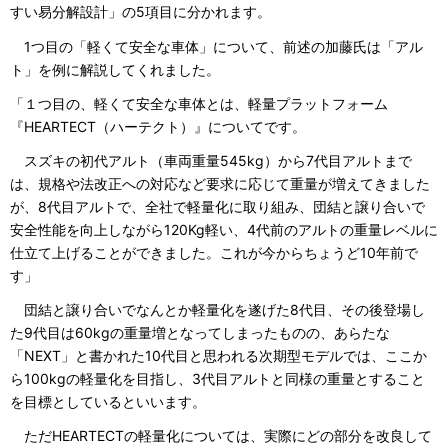
すい易分解設計」の5項目に分かれます。
1つ目の「軽くて安全な車体」について、前述の加藤氏は「アル
ト」を例に解説してくれました。
「１つ目の、軽くて安全な車体とは、軽量プラットフォーム
『HEARTECT（ハーテクト）』についてです。
スズキの初代アルト（車両重量545kg）から7代目アルトまで
は、規格や法改正への対応など要求に応じて重量が増えてきました
が、8代目アルトで、全社で軽量化に取り組み、団結と譲り合いで
安全性能を向上しながら120Kg軽い、4代前のアルトの重量レベルに
仕立て上げることができました。これが今からちょうど10年前で
す」
団結と譲り合いでなんとか軽量化を遂げた8代目、その後登場し
た9代目は60kgの重量増となってしまったものの、あらたな
「NEXT」と書かれた10代目と思われる次期型モデルでは、ここか
ら100kgの軽量化を目指し、3代目アルトと同様の重量とすること
を目標としているといいます。
ただHEARTECTの軽量化については、実際にどの部分を改良して