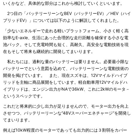
いくかなど、具体的な部分はこれから検討していくといいます。
2つ目の「バッテリーリーンなBEV（バッテリーEV）／HEV（ハイ
ブリッドEV）」については以下のように解説してくれました。
「少ないエネルギーで走れる軽いプラットフォーム、小さく軽く高
効率なE-axle、生活にあった合理的な走行距離を確保する小さな電
池パック。そして充電時間も短く、高耐久、高安全な電動技術を現
在もそして将来も継続的に開発してまいります。
私たちには、過剰な量のバッテリーは要りません。必要最小限な
バッテリーでという意図を込めて、バッテリーリーンな電動技術の
開発を掲げています。 また、現在スズキは、12Vマイルドハイブ
リッドを主軸に商品展開をしています。軽自動車用12Vマイルドハ
イブリッドは、エンジン出力がNAで36kW、これに2kWのモータ－
というスペックです。
これだと将来的に少し出力が足りませんので、モーター出力を向上
させつつ、バッテリーリーンな”48Vスーパーエネチャージ“を開発し
てまいります。
例えば10kW程度のモーターであっても出力的には３割弱をカバー