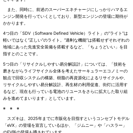
また、同時に、前述のスーパーエネチャージにしっかりハマるエ
ンジン開発を行っていくとしており、新型エンジンの登場に期待が
かかります。
4つ目の「SDV（Software Defined Vehicle）ライト」の“ライト”は
軽いではなく“正しい”のライト。“過剰な機能”は搭載せずそれぞれの
地域にあった先進安全装備を搭載するなど、「ちょうどいい」を目
指すとのことです。
5つ目の「リサイクルしやすい易分解設計」については、「技術を
磨きながらライフサイクル全体を考えたサーキュラーエコノミーの
観点で回収システムの構築、樹脂の再資源化によるリサイクルや、
リサイクルしやすい易分解設計、再生材の利用促進、街灯に活用す
るなど、現在も行っている電池のリユースをさらに拡大した取り組
みを進めてまいります」としています。
※ ※ ※
スズキは、2025年までに市販化を目指すというコンセプトモデル
「eVX」の登場を宣言しているほか、「ジムニー」や「ハスラー」
のEV版の登場も噂されています。