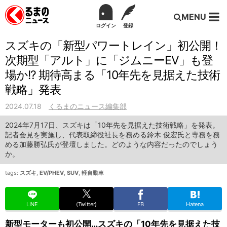
MENU
ログイン
登録
スズキの「新型パワートレイン」初公開！
次期型「アルト」に「ジムニーEV」も登
場か!? 期待高まる「10年先を見据えた技術
戦略」発表
2024.07.18
くるまのニュース編集部
2024年7月17日、スズキは「10年先を見据えた技術戦略」を発表。
記者会見を実施し、代表取締役社長を務める鈴木 俊宏氏と専務を務
める加藤勝弘氏が登壇しました。どのような内容だったのでしょう
か。
tags:
スズキ
,
EV/PHEV
,
SUV
,
軽自動車
LINE
(Twitter)
FB
Hatena
新型モーターも初公開…スズキの「10年先を見据えた技