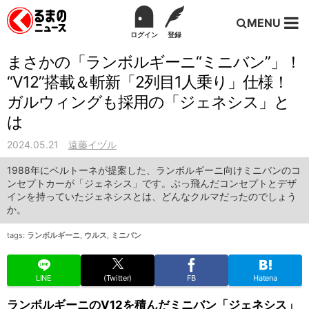
MENU
ログイン
登録
まさかの「ランボルギーニ“ミニバン”」！
“V12”搭載＆斬新「2列目1人乗り」仕様！
ガルウィングも採用の「ジェネシス」と
は
2024.05.21
遠藤イヅル
1988年にベルトーネが提案した、ランボルギーニ向けミニバンのコ
ンセプトカーが「ジェネシス」です。ぶっ飛んだコンセプトとデザ
インを持っていたジェネシスとは、どんなクルマだったのでしょう
か。
tags:
ランボルギーニ
,
ウルス
,
ミニバン
LINE
(Twitter)
FB
Hatena
ランボルギーニのV12を積んだミニバン「ジェネシス」