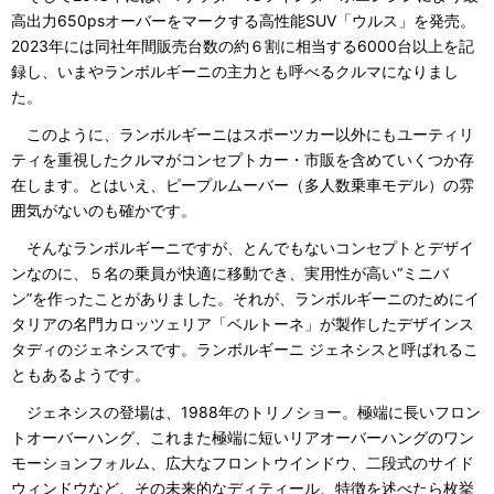
高出力650psオーバーをマークする高性能SUV「ウルス」を発売。
2023年には同社年間販売台数の約６割に相当する6000台以上を記
録し、いまやランボルギーニの主力とも呼べるクルマになりまし
た。
このように、ランボルギーニはスポーツカー以外にもユーティリ
ティを重視したクルマがコンセプトカー・市販を含めていくつか存
在します。とはいえ、ピープルムーバー（多人数乗車モデル）の雰
囲気がないのも確かです。
そんなランボルギーニですが、とんでもないコンセプトとデザイ
ンなのに、５名の乗員が快適に移動でき、実用性が高い“ミニバ
ン”を作ったことがありました。それが、ランボルギーニのためにイ
タリアの名門カロッツェリア「ベルトーネ」が製作したデザインス
タディのジェネシスです。ランボルギーニ ジェネシスと呼ばれるこ
ともあるようです。
ジェネシスの登場は、1988年のトリノショー。極端に長いフロン
トオーバーハング、これまた極端に短いリアオーバーハングのワン
モーションフォルム、広大なフロントウインドウ、二段式のサイド
ウィンドウなど、その未来的なディティール、特徴を述べたら枚挙