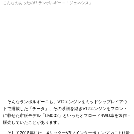
こんなのあったの!? ランボルギーニ「ジェネシス」
そんなランボルギーニも、V12エンジンをミッドシップレイアウ
トで搭載した「チータ」、その系譜を継ぎV12エンジンをフロント
に載せた市販モデル「LM002」といったオフロード4WD車を製作・
販売していたことがあります。
そして2018年には、4リッターV8ツインターボエンジンにより最