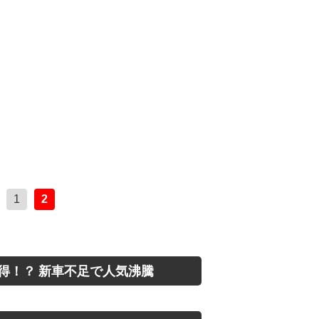
1
2
得！？ 新車不足で人気沸騰