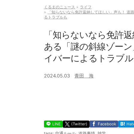
くるまのニュース
ライフ
「知らないなら免許返納してほしい」声も！ 道
るトラブルも
「知らないなら免許返
ある「謎の斜線ゾーン
イバーによるトラブル
2024.05.03
青田 海
LINE
(Twitter)
Facebook
Hat
tags:
交通ルール
,
道路事情
,
雑学