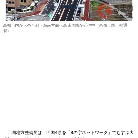
高知市内から奈半利・海南方面へ高速道路が延伸中（画像：国土交通
省）。
四国地方整備局は、四国4県を「8の字ネットワーク」でむすぶ大