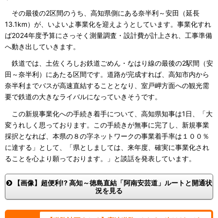
その最後の2区間のうち、高知県側にある奈半利～安田（延長
13.1km）が、いよいよ事業化を迎えようとしています。事業化すれ
ば2024年度予算にさっそく測量調査・設計費が計上され、工事準備
へ動き出していきます。
鉄道では、土佐くろしお鉄道ごめん・なはり線の最後の2駅間（安
田～奈半利）にあたる区間です。道路が完成すれば、高知市内から
奈半利までバスが高速直結することとなり、室戸岬方面への観光需
要で鉄道の大きなライバルになっていきそうです。
この新規事業化への手続き着手について、高知県知事は1日、「大
変うれしく思っております。この手続きが無事に完了し、新規事業
採択となれば、本県の８の字ネットワークの事業着手率は１００％
に達する」として、「県としましては、来年度、確実に事業化され
ることを心より願っております。」と談話を発表しています。
【画像】超便利!? 高知～徳島直結「阿南安芸道」ルートと開通状
況を見る