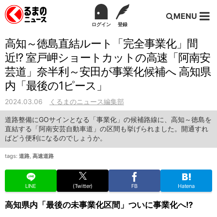
MENU
ログイン
登録
高知～徳島直結ルート「完全事業化」間
近!? 室戸岬ショートカットの高速「阿南安
芸道」奈半利～安田が事業化候補へ 高知県
内「最後の1ピース」
2024.03.06
くるまのニュース編集部
道路整備にGOサインとなる「事業化」の候補路線に、高知～徳島を
直結する「阿南安芸自動車道」の区間も挙げられました。開通すれ
ばどう便利になるのでしょうか。
tags:
道路
,
高速道路
LINE
(Twitter)
FB
Hatena
高知県内「最後の未事業化区間」ついに事業化へ!?