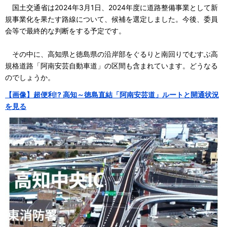
国土交通省は2024年3月1日、2024年度に道路整備事業として新
規事業化を果たす路線について、候補を選定しました。今後、委員
会等で最終的な判断をする予定です。
その中に、高知県と徳島県の沿岸部をぐるりと南回りでむすぶ高
規格道路「阿南安芸自動車道」の区間も含まれています。どうなる
のでしょうか。
【画像】超便利!? 高知～徳島直結「阿南安芸道」ルートと開通状況
を見る