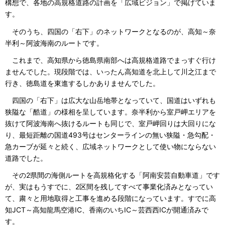
構想で、各地の高規格道路の計画を「広域ビジョン」で掲げていま
す。
そのうち、四国の「右下」のネットワークとなるのが、高知～奈
半利～阿波海南のルートです。
これまで、高知県から徳島県南部へは高規格道路でまっすぐ行け
ませんでした。現段階では、いったん高知道を北上して川之江まで
行き、徳島道を東進するしかありませんでした。
四国の「右下」は広大な山岳地帯となっていて、国道はいずれも
狭隘な「酷道」の様相を呈しています。奈半利から室戸岬エリアを
抜けて阿波海南へ抜けるルートも同じで、室戸岬回りは大回りにな
り、最短距離の国道493号はセンターラインの無い狭隘・急勾配・
急カーブが延々と続く、広域ネットワークとして使い物にならない
道路でした。
その2県間の海側ルートを高規格化する「阿南安芸自動車道」です
が、実はもうすでに、2区間を残してすべて事業化済みとなってい
て、粛々と用地取得と工事を進める段階になっています。すでに高
知JCT～高知龍馬空港IC、香南のいちIC～芸西西ICが開通済みで
す。