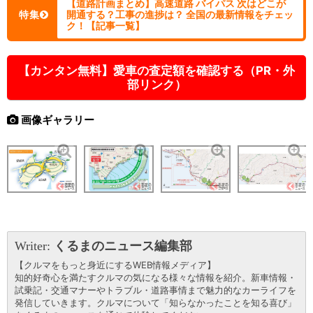
【道路計画まとめ】高速道路 バイパス 次はどこが
特集
開通する？工事の進捗は？ 全国の最新情報をチェッ
ク！【記事一覧】
【カンタン無料】愛車の査定額を確認する（PR・外
部リンク）
画像ギャラリー
Writer:
くるまのニュース編集部
【クルマをもっと身近にするWEB情報メディア】
知的好奇心を満たすクルマの気になる様々な情報を紹介。新車情報・
試乗記・交通マナーやトラブル・道路事情まで魅力的なカーライフを
発信していきます。クルマについて「知らなかったことを知る喜び」