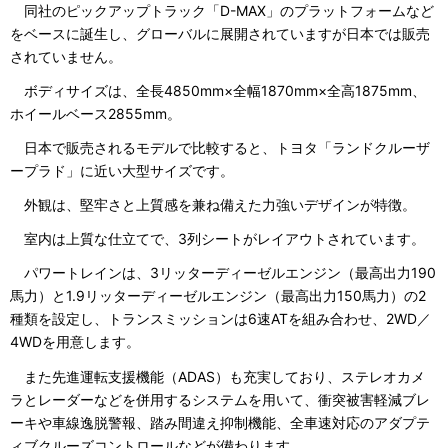
同社のピックアップトラック「D-MAX」のプラットフォームなど
をベースに誕生し、グローバルに展開されていますが日本では販売
されていません。
ボディサイズは、全長4850mm×全幅1870mm×全高1875mm、
ホイールベース2855mm。
日本で販売されるモデルで比較すると、トヨタ「ランドクルーザ
ープラド」に近い大型サイズです。
外観は、堅牢さと上質感を兼ね備えた力強いデザインが特徴。
室内は上質な仕立てで、3列シートがレイアウトされています。
パワートレインは、3リッターディーゼルエンジン（最高出力190
馬力）と1.9リッターディーゼルエンジン（最高出力150馬力）の2
種類を設定し、トランスミッションは6速ATを組み合わせ、2WD／
4WDを用意します。
また先進運転支援機能（ADAS）も充実しており、ステレオカメ
ラとレーダーなどを併用するシステムを用いて、衝突被害軽減ブレ
ーキや車線逸脱警報、踏み間違え抑制機能、全車速対応のアダプテ
ィブクルーズコントロールなどが備わります。