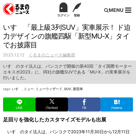
MENU
ログイン
登録
いすゞ「最上級3列SUV」実車展示！ ド迫
力デザインの旗艦四駆「新型MU-X」タイ
でお披露目
2023.12.12
くるまのニュース編集部
いすゞのタイ法人は、バンコクで開催の第40回「タイ国際モーター
エキスポ2023」に、同社の旗艦SUVである「MU-X」の実車展示を
行いました。
tags:
いすゞ
,
ミュー
,
ミューウィザード
,
SUV
,
新型車
LINE
(Twitter)
FB
Hatena
足回りを強化したカスタマイズモデルも出展
いすゞのタイ法人は、バンコクで2023年11月30日から12月11日