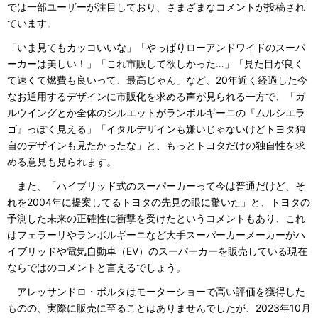
では一部ユーザーが注目しており、さまざまなコメントが投稿され
ています。
「いま見てもカッコいいな」「やっぱりローアンドワイドのスーパ
ーカーは美しい！」「これ市販して欲しかった…」「見た目が良く
て速くて燃費も良いって、最高じゃん」など、20年近く経過した今
なお通用するデザインに市販化を求める声が見られる一方で、「ガ
ルウイングとか全体のシルエットがランボルギーニの『ムルシエラ
ゴ』っぽく見える」「イタルデザインも嫌いじゃないけどトヨタ独
自のデザインも見たかったな」と、もっとトヨタだけの独自性を求
める意見も見られます。
また、「ハイブリッド式のスーパーカーって今は普通だけど、そ
れを2004年に提案してるトヨタの先見の眼に驚いた」と、トヨタの
予測した未来の正確性に衝撃を受けたというコメントもあり、これ
はフェラーリやランボルギーニなど大手スーパーカーメーカーがハ
イブリッドや電気自動車（EV）のスーパーカーを販売している現在
ならではのコメントと言えるでしょう。
アレッサンドロ・ボルタはモーターショーで高い評価を獲得した
ものの、実際に販売に至ることはありませんでしたが、2023年10月