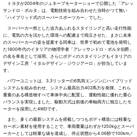
トヨタが2004年のジュネーブモーターショーで公開した「アレッ
サンドロ・ボルタ」は、電動技術を組み合わせた当時かつて無い
「ハイブリッド式のスーパースポーツカー」でした。
スーパーカー然とした迫力あふれるスタイリングと高い走行性能
に、電気の力を活かした環境への配慮まで両立させた、まさに未来
のスーパーカーの姿を提案する同車は、世界で初めて電池を発明し
た1800年代のイタリアの物理学者「アレッサンドロ・ボルタ伯爵」
の名を車名として採用。さらにボディのスタイリングもイタリアの
デザイン工房「イタルデザイン・ジウジアーロ」が担当していま
す。
パワーユニットは、3.3リッターの6気筒エンジンにハイブリッド
システムを組み合わせ、システム最高出力402馬力を発揮。これら
重量のある構造物すべて車体中央に配置し、運動性能に優れた重心
バランスを実現しました。駆動方式は前後の車軸両方に独立したモ
ーターを採用した4WDです。
また、多くの最新システムを搭載しつつもボディ構造には軽量な
カーボン素材を使用することで、車両重量はわずか1250kgとスーパ
ーカーとしては軽量な値を達成し、停止状態から4.06秒で100km／