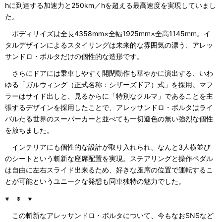
hに到達する加速力と250km／hを超える最高速度を実現していまし
た。
ボディサイズは全長4358mm×全幅1925mm×全高1145mm。イ
タルデザインによるスタイリングは未来的な雰囲気の漂う、アレッ
サンドロ・ボルタだけの個性的な造形です。
さらにドアには乗車しやすく開閉動作も華やかに演出する、いわ
ゆる「ガルウィング（正式名称：シザーズドア）式」を採用。マフ
ラーはサイド出しと、見るからに「特別なクルマ」であることを主
張するデザインを採用したことで、アレッサンドロ・ボルタはライ
バルたる世界のスーパーカーと並べても一切遜色の無い強烈な個性
を放ちました。
インテリアにも個性的な設計が取り入れられ、なんと3人横並び
のシートという斬新な座席配置を実現。ステアリングと操作ペダル
は自由に左右スライド出来るため、好きな座席の位置で運転するこ
とが可能というユニークな発想も同車独特の魅力でした。
※ ※ ※
この斬新なアレッサンドロ・ボルタについて、今もなおSNSなど