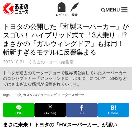
MENU
ログイン
登録
トヨタの公開した「和製スーパーカー」が
スゴい！ ハイブリッド式で「3人乗り」!?
まさかの「ガルウィングドア」も採用！
斬新すぎるモデルに反響集まる
2023.10.21
くるまのニュース編集部
トヨタが過去のモーターショーで世界初公開していたスーパーカー
のコンセプトカー「アレッサンドロ・ボルタ」について、SNSなど
ではさまざまな感想が投稿されています。
tags:
トヨタ
,
カスタム/チューニング
,
モータースポーツ
LINE
(Twitter)
FB
Hatena
まさに未来！ トヨタの「HVスーパーカー」が凄い