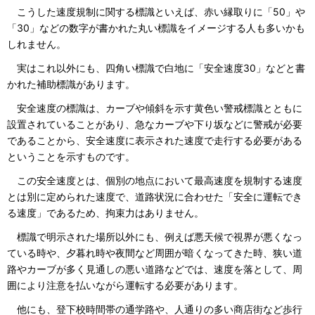
こうした速度規制に関する標識といえば、赤い縁取りに「50」や
「30」などの数字が書かれた丸い標識をイメージする人も多いかも
しれません。
実はこれ以外にも、四角い標識で白地に「安全速度30」などと書
かれた補助標識があります。
安全速度の標識は、カーブや傾斜を示す黄色い警戒標識とともに
設置されていることがあり、急なカーブや下り坂などに警戒が必要
であることから、安全速度に表示された速度で走行する必要がある
ということを示すものです。
この安全速度とは、個別の地点において最高速度を規制する速度
とは別に定められた速度で、道路状況に合わせた「安全に運転でき
る速度」であるため、拘束力はありません。
標識で明示された場所以外にも、例えば悪天候で視界が悪くなっ
ている時や、夕暮れ時や夜間など周囲が暗くなってきた時、狭い道
路やカーブが多く見通しの悪い道路などでは、速度を落として、周
囲により注意を払いながら運転する必要があります。
他にも、登下校時間帯の通学路や、人通りの多い商店街など歩行