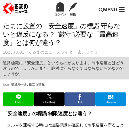
MENU
ログイン
登録
たまに設置の「安全速度」の標識 守らな
いと違反になる？ “厳守”必要な「最高速
度」とは何が違う？
2023.10.02
くるまのニュースライター 市川ミナミ
道路標識に「安全速度」というものがあります。制限速度とはどう
違うのでしょうか。また、絶対に守らなくてはならないものなので
しょうか。
tags:
交通ルール
,
役立ち情報
LINE
(Twitter)
FB
Hatena
「安全速度」の標識 制限速度とは違う？
クルマを運転する時には道路標識を確認して制限速度を守ること