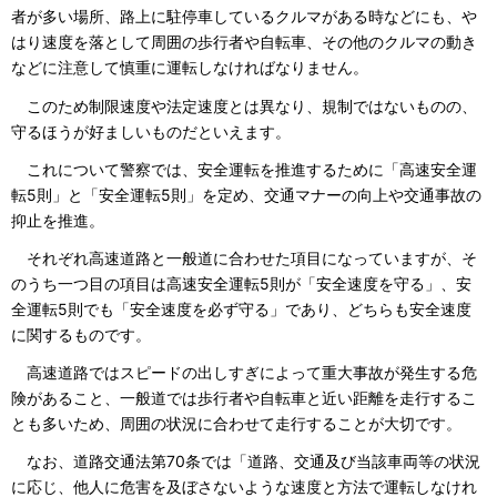
者が多い場所、路上に駐停車しているクルマがある時などにも、や
はり速度を落として周囲の歩行者や自転車、その他のクルマの動き
などに注意して慎重に運転しなければなりません。
このため制限速度や法定速度とは異なり、規制ではないものの、
守るほうが好ましいものだといえます。
これについて警察では、安全運転を推進するために「高速安全運
転5則」と「安全運転5則」を定め、交通マナーの向上や交通事故の
抑止を推進。
それぞれ高速道路と一般道に合わせた項目になっていますが、そ
のうち一つ目の項目は高速安全運転5則が「安全速度を守る」、安
全運転5則でも「安全速度を必ず守る」であり、どちらも安全速度
に関するものです。
高速道路ではスピードの出しすぎによって重大事故が発生する危
険があること、一般道では歩行者や自転車と近い距離を走行するこ
とも多いため、周囲の状況に合わせて走行することが大切です。
なお、道路交通法第70条では「道路、交通及び当該車両等の状況
に応じ、他人に危害を及ぼさないような速度と方法で運転しなけれ