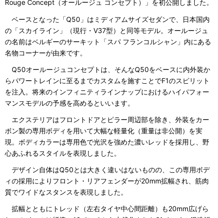
Rouge Concept（オールージュ コンセプト）」を初公開しました。
ベースとなった「Q50」はミディアムサイズセダンで、日本国内
の「スカイライン」（現行・V37型）と同等モデル。オールージュ
の名前はベルギーのサーキット「スパ フランコルシャン」内にある
名物コーナーが由来です。
Q50オールージュコンセプトは、そんなQ50をベースに内外装か
らパワートレインに至るまでカスタムを施すことでF1のスピリット
を注入。将来のインフィニティラインナップにおけるハイパフォー
マンスモデルの予感を高めるといいます。
エクステリアはフロントドアとピラー周辺部を除き、外装をカー
ボン製の専用ボディを用いて大幅な軽量化（重量は非公開）を実
現。ボディカラーは専用色で光沢を強めた濃いレッドを採用し、野
心あふれるスタイルを表現しました。
デザイン自体はQ50とは大きく違いはないものの、この専用ボデ
ィの採用によりフロント・リアフェンダーが20mm拡幅され、筋肉
質でワイドなスタンスを表現しました。
拡幅とともにトレッド（左右タイヤ中心間距離）も20mm広げら