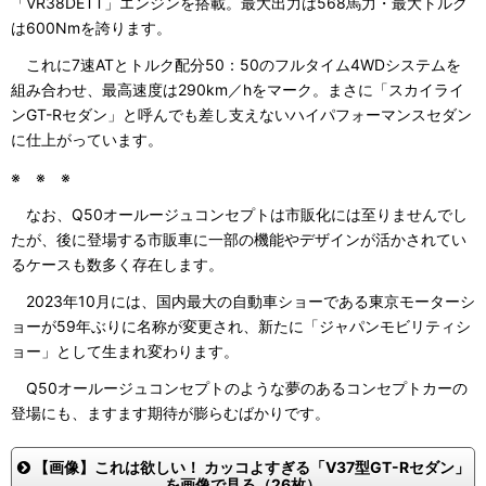
「VR38DETT」エンジンを搭載。最大出力は568馬力・最大トルク
は600Nmを誇ります。
これに7速ATとトルク配分50：50のフルタイム4WDシステムを
組み合わせ、最高速度は290km／hをマーク。まさに「スカイライ
ンGT-Rセダン」と呼んでも差し支えないハイパフォーマンスセダン
に仕上がっています。
※ ※ ※
なお、Q50オールージュコンセプトは市販化には至りませんでし
たが、後に登場する市販車に一部の機能やデザインが活かされてい
るケースも数多く存在します。
2023年10月には、国内最大の自動車ショーである東京モーターシ
ョーが59年ぶりに名称が変更され、新たに「ジャパンモビリティシ
ョー」として生まれ変わります。
Q50オールージュコンセプトのような夢のあるコンセプトカーの
登場にも、ますます期待が膨らむばかりです。
【画像】これは欲しい！ カッコよすぎる「V37型GT-Rセダン」
を画像で見る（26枚）