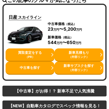
この記事のクルマが気になったら
日産
スカイライン
中古車価格
（税込）
23
〜5,200
万円
万円
新車価格
（税込）
544
〜650
万円
万円
買取査定をする
新車見積もり
（PR）
（外部リンク）
新車サブスクを探す
中古車を探す
（外部リンク）
【中古車】がお得！？ 新車不足で人気沸騰
【NEW】自動車カタログでスペック情報を見る！