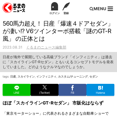
MENU
ログイン
登録
560馬力超え！ 日産「爆速４ドアセダン」
が凄い!? V6ツインターボ搭載「謎のGT-R
風」 の正体とは
2023.08.31
くるまのニュース編集部
日産が海外で展開している高級ブランド「インフィニティ」は過去
に「スカイラインGT-Rセダン」ともいえるコンセプトモデルを発表
していました。どのようなクルマなのでしょうか。
tags:
日産
,
スカイライン
,
インフィニティ
,
カスタム/チューニング
,
セダン
LINE
(Twitter)
FB
Hatena
ほぼ「スカイラインGT-Rセダン」 市販化はならず
「東京モーターショー」に代表されるさまざまな自動車ショーで