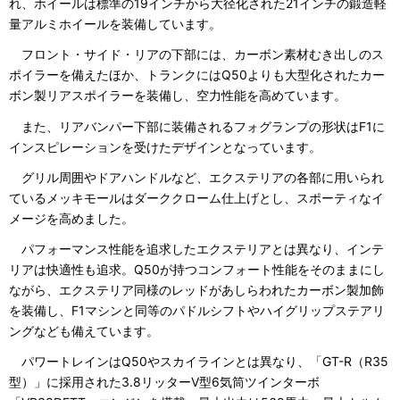
れ、ホイールは標準の19インチから大径化された21インチの鍛造軽
量アルミホイールを装備しています。
フロント・サイド・リアの下部には、カーボン素材むき出しのス
ポイラーを備えたほか、トランクにはQ50よりも大型化されたカー
ボン製リアスポイラーを装備し、空力性能を高めています。
また、リアバンパー下部に装備されるフォグランプの形状はF1に
インスピレーションを受けたデザインとなっています。
グリル周囲やドアハンドルなど、エクステリアの各部に用いられ
ているメッキモールはダーククローム仕上げとし、スポーティなイ
メージを高めました。
パフォーマンス性能を追求したエクステリアとは異なり、インテ
リアは快適性も追求。Q50が持つコンフォート性能をそのままにし
ながら、エクステリア同様のレッドがあしらわれたカーボン製加飾
を装備し、F1マシンと同等のパドルシフトやハイグリップステアリ
ングなども備えています。
パワートレインはQ50やスカイラインとは異なり、「GT-R（R35
型）」に採用された3.8リッターV型6気筒ツインターボ