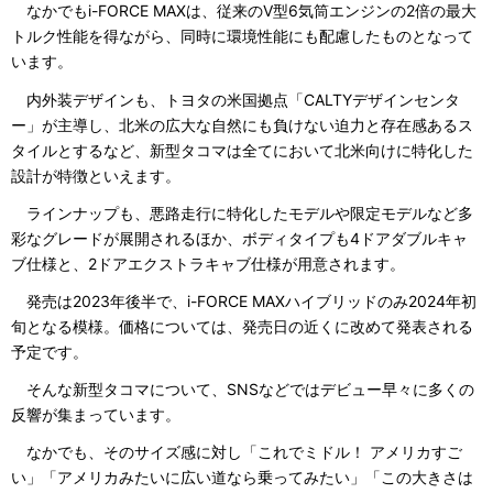
なかでもi-FORCE MAXは、従来のV型6気筒エンジンの2倍の最大
トルク性能を得ながら、同時に環境性能にも配慮したものとなって
います。
内外装デザインも、トヨタの米国拠点「CALTYデザインセンタ
ー」が主導し、北米の広大な自然にも負けない迫力と存在感あるス
タイルとするなど、新型タコマは全てにおいて北米向けに特化した
設計が特徴といえます。
ラインナップも、悪路走行に特化したモデルや限定モデルなど多
彩なグレードが展開されるほか、ボディタイプも4ドアダブルキャ
ブ仕様と、2ドアエクストラキャブ仕様が用意されます。
発売は2023年後半で、i-FORCE MAXハイブリッドのみ2024年初
旬となる模様。価格については、発売日の近くに改めて発表される
予定です。
そんな新型タコマについて、SNSなどではデビュー早々に多くの
反響が集まっています。
なかでも、そのサイズ感に対し「これでミドル！ アメリカすご
い」「アメリカみたいに広い道なら乗ってみたい」「この大きさは