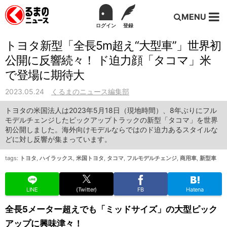
MENU
ログイン
登録
トヨタ新型「全長5m超え“大型車”」世界初
公開に反響続々！ ド迫力顔「タコマ」米
で登場に期待大
2023.05.24
くるまのニュース編集部
トヨタの米国法人は2023年5月18日（現地時間）、8年ぶりにフル
モデルチェンジしたピックアップトラックの新型「タコマ」を世界
初公開しました。海外向けモデルならではのド迫力あるスタイルな
どに対し反響が集まっています。
tags:
トヨタ
,
ハイラックス
,
米国トヨタ
,
タコマ
,
フルモデルチェンジ
,
商用車
,
新型車
LINE
(Twitter)
FB
Hatena
全長5メーター超えでも「ミッドサイズ」の大型ピック
アップに興味津々！