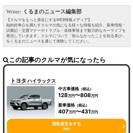
Writer:
くるまのニュース編集部
【クルマをもっと身近にするWEB情報メディア】
知的好奇心を満たすクルマの気になる様々な情報を紹介。新車情報・
試乗記・交通マナーやトラブル・道路事情まで魅力的なカーライフを
発信していきます。クルマについて「知らなかったことを知る喜び」
をくるまのニュースを通じて体験してください。
この記事のクルマが気になったら
トヨタ
ハイラックス
中古車価格
（税込）
128
〜808
万円
万円
新車価格
（税込）
407
〜431
万円
万円
買取査定をする
（PR）