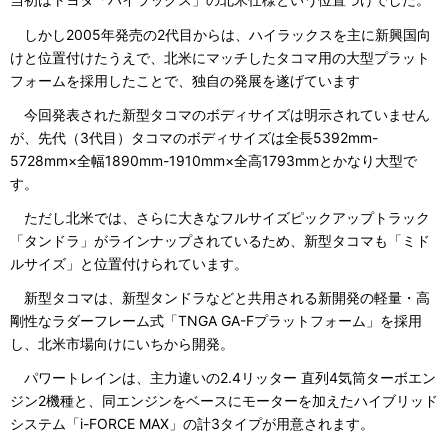
しかし2005年発売の2代目からは、ハイラックスを主に新興国向
けと位置付けたうえで、北米にマッチしたタコマ用の大型プラット
フォームを採用したことで、独自の発展を遂げています
今回発表された新型タコマのボディサイズは明示されていません
が、先代（3代目）タコマのボディサイズは全長5392mm-
5728mm×全幅1890mm-1910mm×全高1793mmとかなり大型で
す。
ただし北米では、さらに大きなフルサイズピックアップトラック
「タンドラ」がラインナップされているため、新型タコマも「ミド
ルサイズ」と位置付けられています。
新型タコマは、新型タンドラなどと共用される新開発の軽量・高
剛性なラダーフレーム式「TNGA GA-Fプラットフォーム」を採用
し、北米市場向けにいちから開発。
パワートレインは、主力違いの2.4リッター 直列4気筒ターボエン
ジン2機種と、同エンジンをベースにモーターを加えたハイブリッド
システム「i-FORCE MAX」の計3タイプが用意されます。