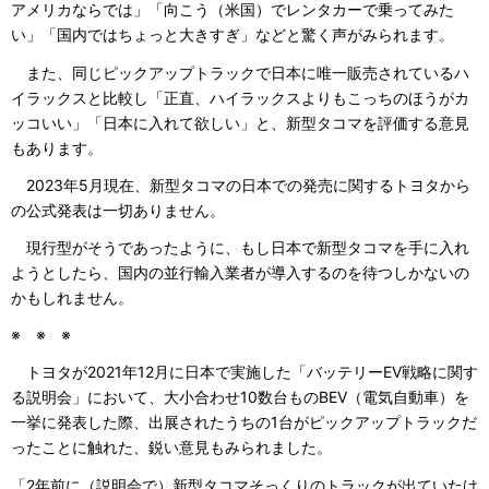
アメリカならでは」「向こう（米国）でレンタカーで乗ってみた
い」「国内ではちょっと大きすぎ」などと驚く声がみられます。
また、同じピックアップトラックで日本に唯一販売されているハ
イラックスと比較し「正直、ハイラックスよりもこっちのほうがカ
ッコいい」「日本に入れて欲しい」と、新型タコマを評価する意見
もあります。
2023年5月現在、新型タコマの日本での発売に関するトヨタから
の公式発表は一切ありません。
現行型がそうであったように、もし日本で新型タコマを手に入れ
ようとしたら、国内の並行輸入業者が導入するのを待つしかないの
かもしれません。
※ ※ ※
トヨタが2021年12月に日本で実施した「バッテリーEV戦略に関す
る説明会」において、大小合わせ10数台ものBEV（電気自動車）を
一挙に発表した際、出展されたうちの1台がピックアップトラックだ
ったことに触れた、鋭い意見もみられました。
「2年前に（説明会で）新型タコマそっくりのトラックが出ていたけ