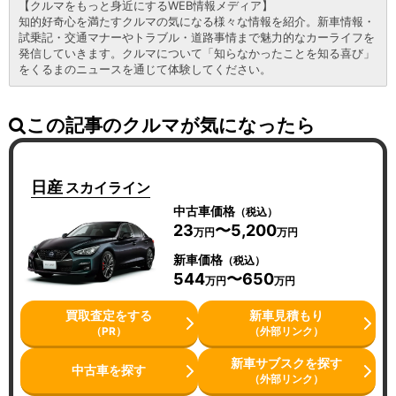
【クルマをもっと身近にするWEB情報メディア】
知的好奇心を満たすクルマの気になる様々な情報を紹介。新車情報・
試乗記・交通マナーやトラブル・道路事情まで魅力的なカーライフを
発信していきます。クルマについて「知らなかったことを知る喜び」
をくるまのニュースを通じて体験してください。
この記事のクルマが気になったら
日産
スカイライン
中古車価格
（税込）
23
〜5,200
万円
万円
新車価格
（税込）
544
〜650
万円
万円
買取査定をする
新車見積もり
（PR）
（外部リンク）
新車サブスクを探す
中古車を探す
（外部リンク）