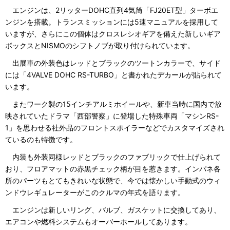
エンジンは、2リッターDOHC直列4気筒「FJ20ET型」ターボエ
ンジンを搭載。トランスミッションには5速マニュアルを採用して
いますが、さらにこの個体はクロスレシオギアを備えた新しいギア
ボックスとNISMOのシフトノブが取り付けられています。
出展車の外装色はレッドとブラックのツートンカラーで、サイド
には「4VALVE DOHC RS-TURBO」と書かれたデカールが貼られて
います。
またワーク製の15インチアルミホイールや、新車当時に国内で放
映されていたドラマ「西部警察」に登場した特殊車両「マシンRS-
1」を思わせる社外品のフロントスポイラーなどでカスタマイズされ
ているのも特徴です。
内装も外装同様レッドとブラックのファブリックで仕上げられて
おり、フロアマットの赤黒チェック柄が目を惹きます。インパネ各
所のパーツもとてもきれいな状態で、今では懐かしい手動式のウィ
ンドウレギュレーターがこのクルマの年式を語ります。
エンジンは新しいリング、バルブ、ガスケットに交換してあり、
エアコンや燃料システムもオーバーホールしてあります。