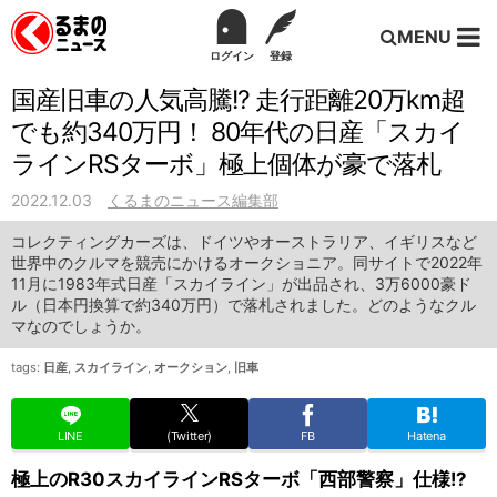
MENU
ログイン
登録
国産旧車の人気高騰!? 走行距離20万km超
でも約340万円！ 80年代の日産「スカイ
ラインRSターボ」極上個体が豪で落札
2022.12.03
くるまのニュース編集部
コレクティングカーズは、ドイツやオーストラリア、イギリスなど
世界中のクルマを競売にかけるオークショニア。同サイトで2022年
11月に1983年式日産「スカイライン」が出品され、3万6000豪ド
ル（日本円換算で約340万円）で落札されました。どのようなクル
マなのでしょうか。
tags:
日産
,
スカイライン
,
オークション
,
旧車
LINE
(Twitter)
FB
Hatena
極上のR30スカイラインRSターボ「西部警察」仕様!?