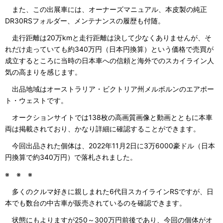
また、この出展車には、オーナーズマニュアル、本皮製の純正
DR30RSフォルダー、メンテナンスの履歴も付随。
走行距離は20万kmと走行距離は決して少なくありませんが、そ
れだけ走っていても約340万円（日本円換算）という価格で売買が
成立するところに当時の日本車への信頼と海外でのスカイライン人
気の高まりを感じます。
出品地域はオーストラリア・ビクトリア州メルボルンのエアポー
ト・ウェストです。
オークションサイトでは138枚の高画質画像と動画とともに本車
両は掲載されており、かなり詳細に確認することができます。
今回出品された個体は、2022年11月2日に3万6000豪ドル（日本
円換算で約340万円）で落札されました。
※ ※ ※
多くのクルマ好きに親しまれた6代目スカイラインRSですが、日
本でも数台の中古車が販売されているのを確認できます。
状態にもよりますが250～300万円前後であり、今回の個体がオ