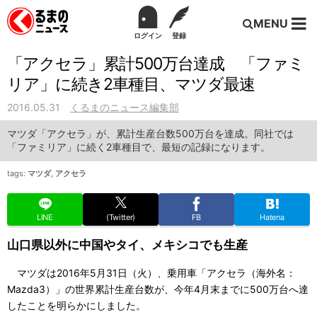
MENU
ログイン
登録
「アクセラ」累計500万台達成 「ファミ
リア」に続き2車種目、マツダ最速
2016.05.31
くるまのニュース編集部
マツダ「アクセラ」が、累計生産台数500万台を達成。同社では
「ファミリア」に続く2車種目で、最短の記録になります。
tags:
マツダ
,
アクセラ
LINE
(Twitter)
FB
Hatena
山口県以外に中国やタイ、メキシコでも生産
マツダは2016年5月31日（火）、乗用車「アクセラ（海外名：
Mazda3）」の世界累計生産台数が、今年4月末までに500万台へ達
したことを明らかにしました。