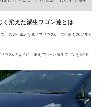
れました。今回は、プリウスαと同じく消えた派生
じく消えた派生ワゴン達とは
」の派生車となる「プリウスα」の生産を2021年3
。
リウスαのように、消えていった派生ワゴンを5台紹