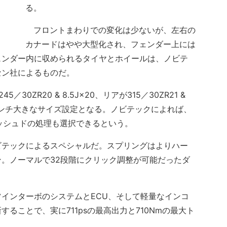
る。
フロントまわりでの変化は少ないが、左右の
カナードはやや大型化され、フェンダー上には
ェンダー内に収められるタイヤとホイールは、ノビテ
セン社によるものだ。
ZR20 & 8.5J×20、リアが315／30ZR21 &
々1インチ大きなサイズ設定となる。ノビテックによれば、
ッシュドの処理も選択できるという。
テックによるスペシャルだ。スプリングはよりハー
ン。ノーマルで32段階にクリック調整が可能だったダ
インターボのシステムとECU、そして軽量なインコ
ることで、実に711psの最高出力と710Nmの最大ト