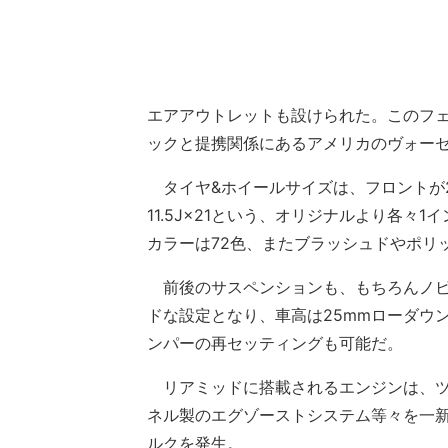
エアアウトレットも設けられた。このフ
ックと提携関係にあるアメリカのヴォー
タイヤ&ホイールサイズは、フロントが245／30
11.5J×21という、オリジナルより各
カラーは72色、またブラッシュドやポリ
前後のサスペンションも、もちろんノビ
ドな設定となり、車高は25mmローダウ
ンパーの再セッティングも可能だ。
リアミッドに搭載されるエンジンは、ツ
ネル製のエグゾーストシステム等々を一新す
ルクを発生。