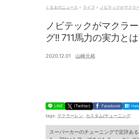
くるまのニュース
ライフ
ノビテックがマクラーレ
ノビテックがマクラー
グ!! 711馬力の実力と
2020.12.01
山崎元裕
LINE
(Twitter)
Facebook
Hat
tags:
マクラーレン
,
カスタム/チューニング
スーパーカーのチューニングで定評ある