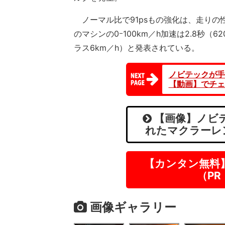
ノーマル比で91psもの強化は、走りの
のマシンの0ｰ100km／h加速は2.8秒（6
ラス6km／h）と発表されている。
ノビテックが手
【動画】でチェ
【画像】ノビ
れたマクラーレン
【カンタン無料
（P
画像ギャラリー