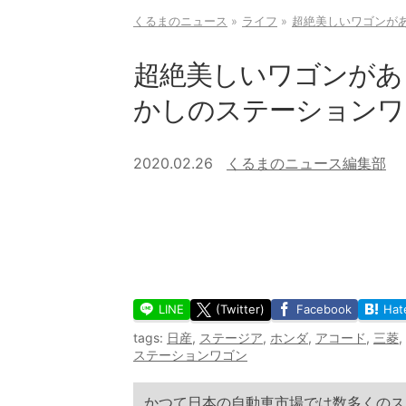
くるまのニュース
ライフ
超絶美しいワゴンがあ
超絶美しいワゴンがあっ
かしのステーションワ
2020.02.26
くるまのニュース編集部
LINE
(Twitter)
Facebook
Hat
tags:
日産
,
ステージア
,
ホンダ
,
アコード
,
三菱
,
ステーションワゴン
かつて日本の自動車市場では数多くのス