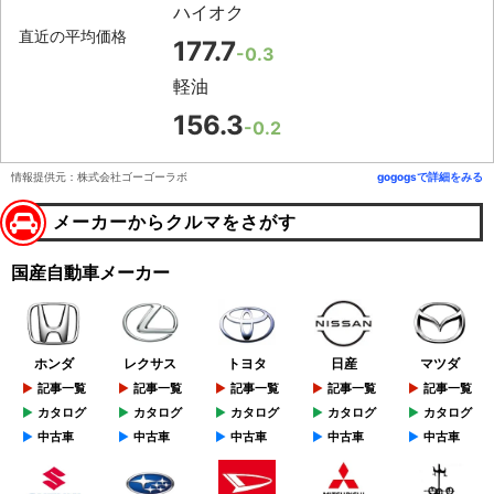
ハイオク
直近の平均価格
177.7
-0.3
軽油
156.3
-0.2
情報提供元：株式会社ゴーゴーラボ
gogogsで詳細をみる
メーカーからクルマをさがす
国産自動車メーカー
ホンダ
レクサス
トヨタ
日産
マツダ
記事一覧
記事一覧
記事一覧
記事一覧
記事一覧
カタログ
カタログ
カタログ
カタログ
カタログ
中古車
中古車
中古車
中古車
中古車