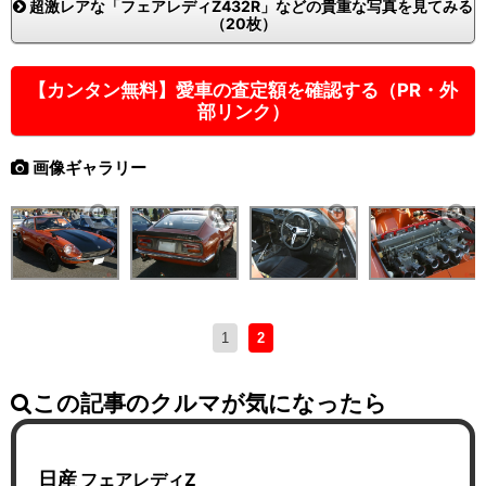
超激レアな「フェアレディZ432R」などの貴重な写真を見てみる
（20枚）
【カンタン無料】愛車の査定額を確認する（PR・外
部リンク）
画像ギャラリー
1
2
この記事のクルマが気になったら
日産
フェアレディZ