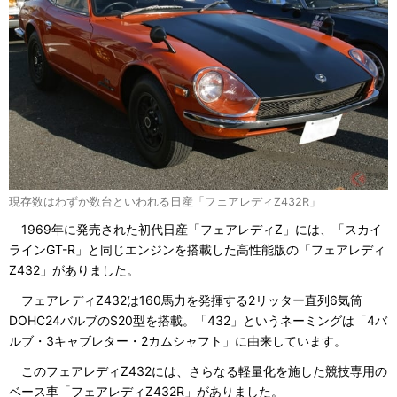
現存数はわずか数台といわれる日産「フェアレディZ432R」
1969年に発売された初代日産「フェアレディZ」には、「スカイ
ラインGT-R」と同じエンジンを搭載した高性能版の「フェアレディ
Z432」がありました。
フェアレディZ432は160馬力を発揮する2リッター直列6気筒
DOHC24バルブのS20型を搭載。「432」というネーミングは「4バ
ルブ・3キャブレター・2カムシャフト」に由来しています。
このフェアレディZ432には、さらなる軽量化を施した競技専用の
ベース車「フェアレディZ432R」がありました。