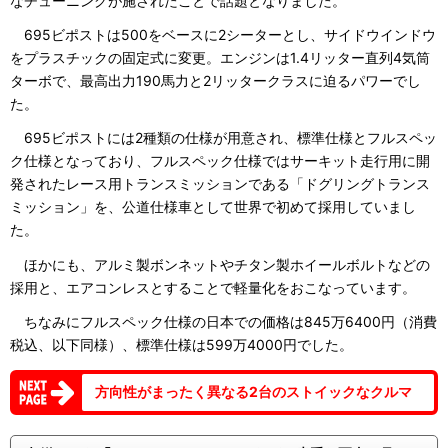
なチューニングが施されたことで話題となりました。
695ビポストは500をベースに2シーターとし、サイドウインドウ
をプラスチックの固定式に変更。エンジンは1.4リッター直列4気筒
ターボで、最高出力190馬力と2リッタークラスに迫るパワーでし
た。
695ビポストには2種類の仕様が用意され、標準仕様とフルスペッ
ク仕様となっており、フルスペック仕様ではサーキット走行用に開
発されたレース用トランスミッションである「ドグリングトランス
ミッション」を、公道仕様車として世界で初めて採用していまし
た。
ほかにも、アルミ製ボンネットやチタン製ホイールボルトなどの
採用と、エアコンレスとすることで軽量化をおこなっています。
ちなみにフルスペック仕様の日本での価格は845万6400円（消費
税込、以下同様）、標準仕様は599万4000円でした。
方向性がまったく異なる2台のストイックなクルマ