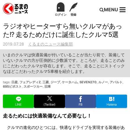
MENU
ログイン
登録
ラジオやヒーターすら無いクルマがあっ
た!? 走るためだけに誕生したクルマ5選
2019.07.28
くるまのニュース編集部
いまのクルマは快適装備が付いていることが当たり前で、装備して
いないクルマの方が圧倒的に少数派です。ところが、走ることのみ
にこだわったクルマが存在します。そこで、走ることにストイック
なほどこだわったクルマ5車種を紹介します。
tags:
日産
,
フェアレディZ
,
三菱
,
ジープ
,
ケータハム
,
SEVEN270
,
ルノー
,
アバルト
,
695ビポスト
,
スポーツカー
,
旧車
LINE
(Twitter)
FB
Hatena
走るためには快適装備なんて必要なし！
クルマの進化のひとつには、快適なドライブを実現する装備があ