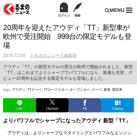
MENU
ログイン
登録
20周年を迎えたアウディ「TT」新型車が
欧州で受注開始 999台の限定モデルも登
場
2018.12.09
くるまのニュース編集部
アウディ「TT」の新型モデルの受注が欧州で開始されました。新型
「TT」はこれまでよりシャープでパワフルになり、装備も充実。デ
ビュー20周年を記念する限定モデルも登場しました。
tags:
アウディ
,
TTクーペ
,
TTロードスター
,
オープンカー
,
クーペ
,
新車
,
限定車
LINE
(Twitter)
FB
Hatena
よりパワフルでシャープになったアウディ 新型「TT」
アウディは、よりシャープなスタイリングとパワフルなエンジン