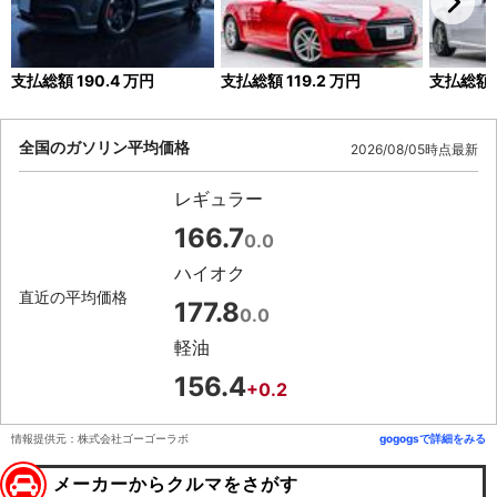
支払総額
190.4
万円
支払総額
119.2
万円
支払総額
全国のガソリン平均価格
2026/08/05時点最新
レギュラー
166.7
0.0
ハイオク
直近の平均価格
177.8
0.0
軽油
156.4
+0.2
情報提供元：株式会社ゴーゴーラボ
gogogsで詳細をみる
メーカーからクルマをさがす