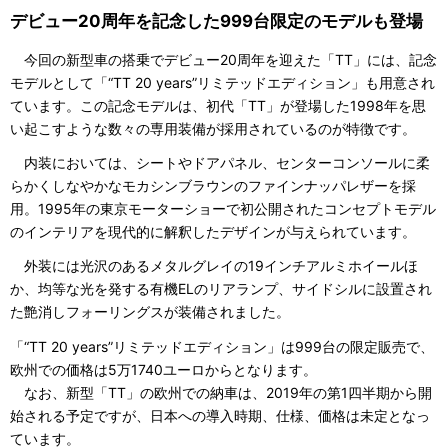
デビュー20周年を記念した999台限定のモデルも登場
今回の新型車の搭乗でデビュー20周年を迎えた「TT」には、記念
モデルとして「“TT 20 years”リミテッドエディション」も用意され
ています。この記念モデルは、初代「TT」が登場した1998年を思
い起こすような数々の専用装備が採用されているのが特徴です。
内装においては、シートやドアパネル、センターコンソールに柔
らかくしなやかなモカシンブラウンのファインナッパレザーを採
用。1995年の東京モーターショーで初公開されたコンセプトモデル
のインテリアを現代的に解釈したデザインが与えられています。
外装には光沢のあるメタルグレイの19インチアルミホイールほ
か、均等な光を発する有機ELのリアランプ、サイドシルに設置され
た艶消しフォーリングスが装備されました。
「“TT 20 years”リミテッドエディション」は999台の限定販売で、
欧州での価格は5万1740ユーロからとなります。
なお、新型「TT」の欧州での納車は、2019年の第1四半期から開
始される予定ですが、日本への導入時期、仕様、価格は未定となっ
ています。