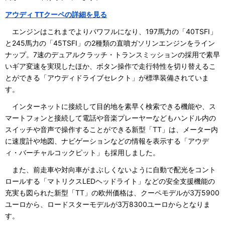
アウディ TTクーペの詳細を見る
エンジンはこれまでよりパワフルになり、197馬力の「40TSFI」
と245馬力の「45TSFI」の2種類の直噴ガソリンエンジンをライン
ナップ。7速のデュアルクラッチ・トランスミッションの採用で素早
いギア変速を実現したほか、ボタン操作で走行特性を切り替えるこ
とができる「アウディドライブセレクト」が標準装備されていま
す。
インターネットに接続して目的地を素早く検索できる機能や、ス
マートフォンと接続して電話や音楽プレーヤーなどもハンドル内の
スイッチや音声で操作することができる新型「TT」は、メーター内
に速度計や地図、ナビゲーションなどの情報を表示する「アウデ
ィ・バーチャルコックピット」も採用しました。
また、前走車や対向車がまぶしくないように自動で配光をコント
ロールする「マトリクスLEDヘッドライト」などの安全支援機能の
充実も図られた新型「TT」の欧州価格は、クーペモデルが3万5900
ユーロから、ロードスターモデルが3万8300ユーロからとなりま
す。