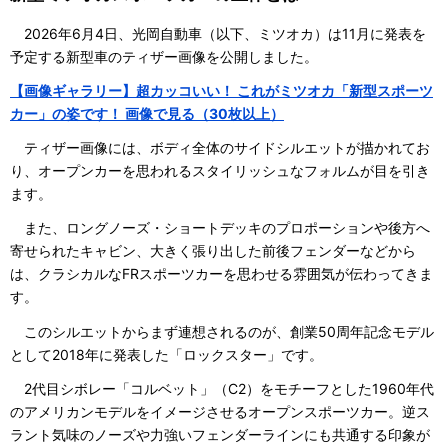
2026年6月4日、光岡自動車（以下、ミツオカ）は11月に発表を
予定する新型車のティザー画像を公開しました。
【画像ギャラリー】超カッコいい！ これがミツオカ「新型スポーツ
カー」の姿です！ 画像で見る（30枚以上）
ティザー画像には、ボディ全体のサイドシルエットが描かれてお
り、オープンカーを思われるスタイリッシュなフォルムが目を引き
ます。
また、ロングノーズ・ショートデッキのプロポーションや後方へ
寄せられたキャビン、大きく張り出した前後フェンダーなどから
は、クラシカルなFRスポーツカーを思わせる雰囲気が伝わってきま
す。
このシルエットからまず連想されるのが、創業50周年記念モデル
として2018年に発表した「ロックスター」です。
2代目シボレー「コルベット」（C2）をモチーフとした1960年代
のアメリカンモデルをイメージさせるオープンスポーツカー。逆ス
ラント気味のノーズや力強いフェンダーラインにも共通する印象が