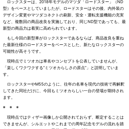
ロックスターは、2018年モデルのマツダ「ロードスター」（ND
型）をベースとしていましたが、ロードスターはその後、内外装の
デザイン変更やマツダコネクトの刷新、安全・運転支援機能の充実
など、複数回の商品改良を実施しており、同じND型であっても、最
新型の商品力は着実に高められています。
もし今回の新型車がロックスターであるならば、商品改良を重ね
た最新仕様のロードスターをベースとした、新たなロックスターの
可能性が高そうです。
現時点でミツオカは車名やコンセプトを公表していませんが、
「楽しくワクワクする“ミツオカらしさの原点”」と説明していま
す。
ロックスターやM55のように、往年の名車を現代の技術で再解釈
してきた同社だけに、今回もミツオカらしい一台の登場が期待され
ます。
※ ※ ※
現時点ではティザー画像しか公開されておらず、断定することは
できませんが、シルエットやこれまでの周年記念モデルの流れを踏