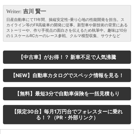
Writer:
吉川 賢一
日産自動車にて11年間、操縦安定性-乗り心地の性能開発を担当。ス
カイライン等のFR高級車の開発に従事。新型車や新技術の背景にある
ストーリーや、作り手視点の面白さを伝えるため執筆中。趣味は10分
の１スケールRCカーのレース参戦、クルマ模型収集、サウナなど
【中古車】がお得！？ 新車不足で人気沸騰
【NEW】自動車カタログでスペック情報を見る！
【無料】最短3分で自動車保険を一括見積もり
【限定30台】毎月1万円台でフォレスターに乗れ
る！？（PR・外部リンク）