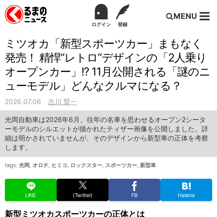
MENU
ログイン
登録
ミツオカ「新型スポーツカー」まもなく
発売！ 精悍“レトロ”デザインの「2人乗り
オープンカー」!? 11月公開される「謎のニ
ューモデル」どんなクルマになる？
2026.07.06
吉川 賢一
光岡自動車は2026年6月、往年の名車を思わせるオープン2シータ
ーモデルのシルエットが描かれたティザー画像を公開しました。詳
細は明かされていませんが、そのデザインから新型車の正体を考察
します。
tags:
光岡
,
オロチ
,
ヒミコ
,
ロックスター
,
スポーツカー
,
新型車
LINE
(Twitter)
FB
Hatena
新型ミツオカスポーツカーの正体とは