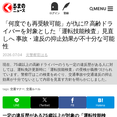
MENU
ログイン
登録
「何度でも再受験可能」が仇に!? 高齢ドラ
イバーを対象とした「運転技能検査」見直
しへ 事故・違反の抑止効果が不十分な可能
性
2026.07.04
元警察官はる
現在、75歳以上の高齢ドライバーのうち一定の違反歴がある人に対
しては、運転免許更新時に「運転技能検査」の受検が義務づけられ
ています。警察庁はこの検査をめぐり、交通事故や交通違反の抑止
効果が十分でないとして内容を見直す方針を明らかにしました。
tags:
交通マナー
,
交通ルール
LINE
(Twitter)
FB
Hatena
一定の違反歴がある75歳以上が対象の「運転技能検