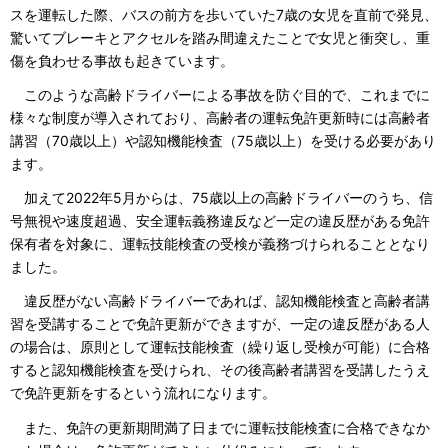
スを運転した際、バスの前方を歩いていた7歳の女児を直前で発見、
驚いてブレーキとアクセルを踏み間違えたことで女児と衝突し、重
傷を負わせる事故も起きています。
このような高齢ドライバーによる事故を防ぐ目的で、これまでに
様々な制度が導入されており、高齢者の運転免許更新時には高齢者
講習（70歳以上）や認知機能検査（75歳以上）を受ける必要があり
ます。
加えて2022年5月からは、75歳以上の高齢ドライバーのうち、信
号無視や速度超過、安全運転義務違反など一定の違反歴がある免許
保有者を対象に、運転技能検査の受検が義務づけられることとなり
ました。
違反歴がない高齢ドライバーであれば、認知機能検査と高齢者講
習を受講することで免許更新ができますが、一定の違反歴がある人
の場合は、原則として運転技能検査（繰り返し受検が可能）に合格
すると認知機能検査を受けられ、その後高齢者講習を受講したうえ
で免許更新をするという流れになります。
また、免許の更新期間満了日までに運転技能検査に合格できなか