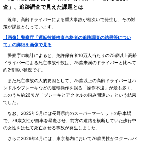
査」、追跡調査で見えた課題とは
近年、高齢ドライバーによる重大事故が相次いで発生し、その対
策が課題となっています。
【画像】警察庁「運転技能検査合格者の追跡調査の結果等につい
て」の詳細を画像で見る
警察庁の統計によると、免許保有者10万人当たりの75歳以上高齢
ドライバーによる死亡事故件数は、75歳未満のドライバーと比べて
約2倍高い状況です。
また死亡事故の人的要因として、75歳以上の高齢ドライバーはハ
ンドルやブレーキなどの運転操作を誤る「操作不適」が最も多く、
このうち約26％が「ブレーキとアクセルの踏み間違い」という結果
でした。
なお、2025年5月には長野県内のスーパーマーケットの駐車場
で、76歳女性が自車を暴走させ、前方の道路を横断していた歩行中
の女性をはねて死亡させる事故が発生しました。
さらに2026年4月には、東京都内において76歳男性がスクールバ