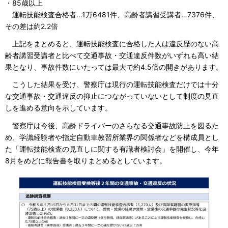
・85歳以上
運転技能検査合格者…1万6481件、高齢者講習受講者…7376件、
その差は約2.2倍
上記をまとめると、運転技能検査に合格した人は違反歴のない高
齢者講習受講者と比べて交通事故・交通違反件数がいずれも高い結
果となり、事故件数にいたっては最大で約4.5倍の開きがあります。
こうした結果を受け、警察庁は現行の運転技能検査だけでは十分
な交通事故・交通違反の抑止につながっていないとして制度の見直
しを進める意向を示しています。
警察庁は今後、高齢ドライバーのさらなる交通事故防止を図るた
め、学識経験者や指定自動車教習所業界の関係者などを構成員とし
た「運転技能検査の見直しに関する有識者検討会」を開催し、今年
8月をめどに報告書を取りまとめるとしています。