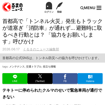
MENU
ログイン
登録
首都高で「トンネル火災」発生もトラック
が道塞ぎ「消防車」が通れず… 避難時に取
るべき行動とは？ 「協力をお願いしま
す」呼びかけ
2026.06.17
くるまのニュース編集部
首都高の公式SNSは、トンネル防災への協力を呼びかけています。
tags:
メンテナンス
,
交通トラブル
,
役立ち情報
LINE
(Twitter)
FB
Hatena
テキトーに停められたクルマのせいで緊急車両が通行で
きない