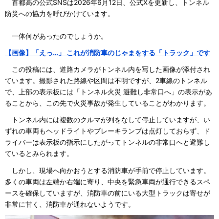
首都高の公式SNSは2026年6月12日、公式Xを更新し、トンネル
防災への協力を呼びかけています。
一体何があったのでしょうか。
【画像】「えっ…」 これが消防車のじゃまをする「トラック」です
この投稿には、道路カメラがトンネル内を写した画像が添付され
ています。撮影された路線や区間は不明ですが、2車線のトンネル
で、上部の表示板には「トンネル火災 避難し非常口へ」の表示があ
ることから、この先で火災事故が発生していることがわかります。
トンネル内には複数のクルマが列をなして停止していますが、い
ずれの車両もヘッドライトやブレーキランプは点灯しておらず、ド
ライバーは表示板の指示にしたがってトンネルの非常口へと避難し
ているとみられます。
しかし、現場へ向かおうとする消防車が手前で停止しています。
多くの車両は左端か右端に寄り、中央を緊急車両が通行できるスペ
ースを確保していますが、消防車の前にいる大型トラックは寄せが
非常に甘く、消防車が通れないようです。