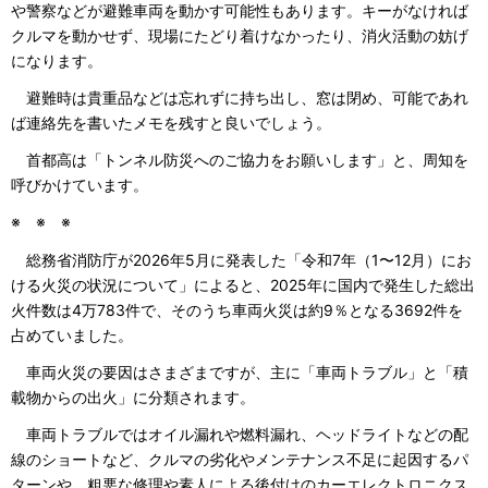
や警察などが避難車両を動かす可能性もあります。キーがなければ
クルマを動かせず、現場にたどり着けなかったり、消火活動の妨げ
になります。
避難時は貴重品などは忘れずに持ち出し、窓は閉め、可能であれ
ば連絡先を書いたメモを残すと良いでしょう。
首都高は「トンネル防災へのご協力をお願いします」と、周知を
呼びかけています。
※ ※ ※
総務省消防庁が2026年5月に発表した「令和7年（1〜12月）にお
ける火災の状況について」によると、2025年に国内で発生した総出
火件数は4万783件で、そのうち車両火災は約9％となる3692件を
占めていました。
車両火災の要因はさまざまですが、主に「車両トラブル」と「積
載物からの出火」に分類されます。
車両トラブルではオイル漏れや燃料漏れ、ヘッドライトなどの配
線のショートなど、クルマの劣化やメンテナンス不足に起因するパ
ターンや、粗悪な修理や素人による後付けのカーエレクトロニクス