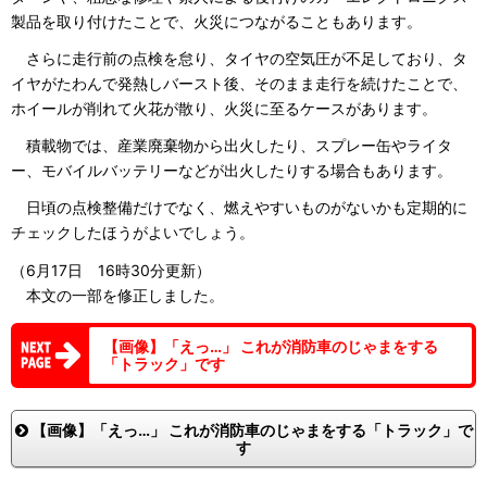
製品を取り付けたことで、火災につながることもあります。
さらに走行前の点検を怠り、タイヤの空気圧が不足しており、タ
イヤがたわんで発熱しバースト後、そのまま走行を続けたことで、
ホイールが削れて火花が散り、火災に至るケースがあります。
積載物では、産業廃棄物から出火したり、スプレー缶やライタ
ー、モバイルバッテリーなどが出火したりする場合もあります。
日頃の点検整備だけでなく、燃えやすいものがないかも定期的に
チェックしたほうがよいでしょう。
（6月17日 16時30分更新）
本文の一部を修正しました。
【画像】「えっ…」 これが消防車のじゃまをする
「トラック」です
【画像】「えっ…」 これが消防車のじゃまをする「トラック」で
す