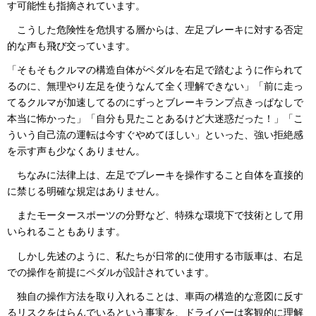
す可能性も指摘されています。
こうした危険性を危惧する層からは、左足ブレーキに対する否定
的な声も飛び交っています。
「そもそもクルマの構造自体がペダルを右足で踏むように作られて
るのに、無理やり左足を使うなんて全く理解できない」「前に走っ
てるクルマが加速してるのにずっとブレーキランプ点きっぱなしで
本当に怖かった」「自分も見たことあるけど大迷惑だった！」「こ
ういう自己流の運転は今すぐやめてほしい」といった、強い拒絶感
を示す声も少なくありません。
ちなみに法律上は、左足でブレーキを操作すること自体を直接的
に禁じる明確な規定はありません。
またモータースポーツの分野など、特殊な環境下で技術として用
いられることもあります。
しかし先述のように、私たちが日常的に使用する市販車は、右足
での操作を前提にペダルが設計されています。
独自の操作方法を取り入れることは、車両の構造的な意図に反す
るリスクをはらんでいるという事実を、ドライバーは客観的に理解