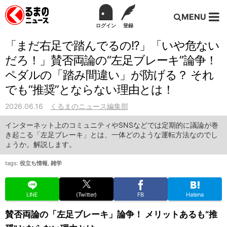
MENU
ログイン
登録
「まだ右足で踏んでるの!?」「いや危ない
だろ！」賛否両論の“左足ブレーキ”論争！
ペダルの「踏み間違い」が防げる？ それ
でも“推奨”とならない理由とは！
2026.06.16
くるまのニュース編集部
インターネット上のコミュニティやSNSなどでは定期的に議論が巻
き起こる「左足ブレーキ」とは、一体どのような運転方法なのでし
ょうか。解説します。
tags:
役立ち情報
,
雑学
LINE
(Twitter)
FB
Hatena
賛否両論の「左足ブレーキ」論争！ メリットあるも“推