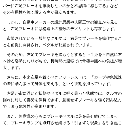
バーに左足ブレーキを推奨しないのかと不思議に感じてる」など、
その有用性を強く訴える声が目立ちます。
しかし、自動車メーカーの設計思想や人間工学の観点から見る
と、左足ブレーキには構造上の複数のデメリットも存在します。
市販されている一般的なクルマは、右足でブレーキを操作するこ
とを前提に開発され、ペダルが配置されています。
そのため、左足でブレーキを踏もうとすると下半身を不自然に右
へ捻る姿勢になりがちで、長時間の運転では骨盤や腰への負担が増
大します。
さらに、本来左足を置くべきフットレストは、「カーブや急減速
の際に踏ん張って身体を支える」という役割を担っています。
左足が宙に浮いた状態やペダルに軽く乗った状態では、クルマの
揺れに対して姿勢を保持できず、意図せずブレーキを強く踏み込ん
でしまう危険性が高まります。
また、無意識のうちにブレーキペダルに足を乗せ続けてしまっ
て、ブレーキランプを点灯させ続ける「引きずり現象」を引き起こ