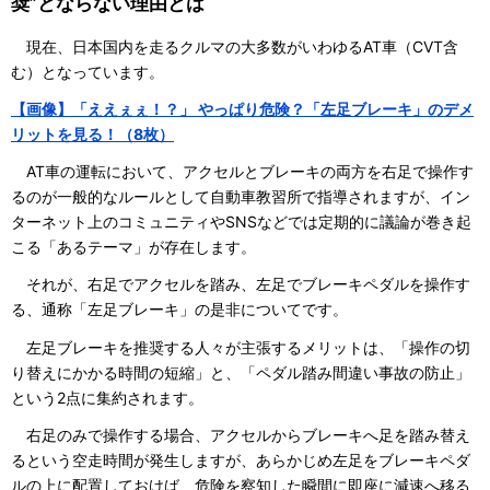
奨”とならない理由とは
現在、日本国内を走るクルマの大多数がいわゆるAT車（CVT含
む）となっています。
【画像】「ええぇぇ！？」 やっぱり危険？「左足ブレーキ」のデメ
リットを見る！（8枚）
AT車の運転において、アクセルとブレーキの両方を右足で操作す
るのが一般的なルールとして自動車教習所で指導されますが、イン
ターネット上のコミュニティやSNSなどでは定期的に議論が巻き起
こる「あるテーマ」が存在します。
それが、右足でアクセルを踏み、左足でブレーキペダルを操作す
る、通称「左足ブレーキ」の是非についてです。
左足ブレーキを推奨する人々が主張するメリットは、「操作の切
り替えにかかる時間の短縮」と、「ペダル踏み間違い事故の防止」
という2点に集約されます。
右足のみで操作する場合、アクセルからブレーキへ足を踏み替え
るという空走時間が発生しますが、あらかじめ左足をブレーキペダ
ルの上に配置しておけば、危険を察知した瞬間に即座に減速へ移る