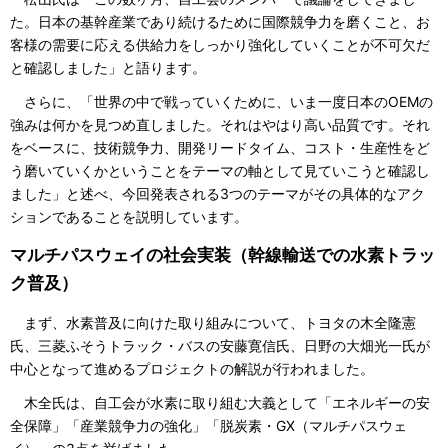
た。日本の基幹産業であり続けるために国際競争力を磨くこと、お
客様の需要に応える供給力をしっかり強化していくことが不可欠だ
と確認しました」と語ります。
さらに、「世界の中で戦っていくために、いま一度日本のOEMの
強みは何かを見つめ直しました。それはやはり高い品質です。それ
をベースに、技術競争力、開発リードタイム、コスト・生産性をど
う磨いていくかということをテーマの軸として見ていこうと確認し
ました」と述べ、今回発表される3つのテーマがその具体的なアク
ションであることを説明しています。
マルチパスウェイの社会実装（幹線輸送での水素トラッ
ク普及）
まず、水素普及に向けた取り組みについて、トヨタの木全隆憲
氏、三菱ふそうトラック・バスの安藤寛信氏、日野の大畑光一氏が
中心となって進めるプロジェクトの解説が行われました。
木全氏は、自工会が水素に取り組む大義として「エネルギーの安
全保障」「産業競争力の強化」「脱炭素・GX（マルチパスウェ