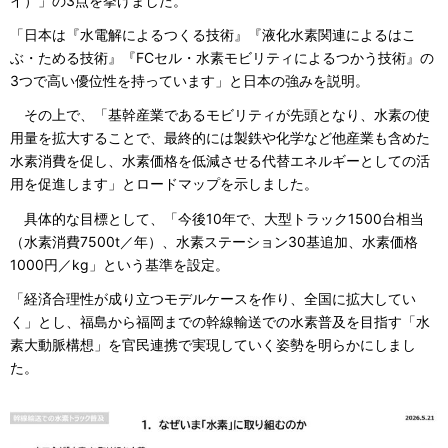
イ）」の3点を挙げました。
「日本は『水電解によるつくる技術』『液化水素関連によるはこ
ぶ・ためる技術』『FCセル・水素モビリティによるつかう技術』の
3つで高い優位性を持っています」と日本の強みを説明。
その上で、「基幹産業であるモビリティが先頭となり、水素の使
用量を拡大することで、最終的には製鉄や化学など他産業も含めた
水素消費を促し、水素価格を低減させる代替エネルギーとしての活
用を促進します」とロードマップを示しました。
具体的な目標として、「今後10年で、大型トラック1500台相当
（水素消費7500t／年）、水素ステーション30基追加、水素価格
1000円／kg」という基準を設定。
「経済合理性が成り立つモデルケースを作り、全国に拡大してい
く」とし、福島から福岡までの幹線輸送での水素普及を目指す「水
素大動脈構想」を官民連携で実現していく姿勢を明らかにしまし
た。