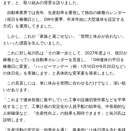
ます」と、取り組みの背景を語りました。
自動車業界では長年、生産効率を重視して独自の稼働カレンダー
（祝日を稼働日とし、GWや夏季、年末年始に大型連休を設定する
方式）を運用してきました。
しかし、これが「家族と過ごせない」「世間と休みが合わない」
といった課題を生んでいました。
これに対し祐川氏は「その第一歩として、2027年度より、祝日が
稼働となっている自動車カレンダーを見直し、『GW連休の平日を
稼働日に変更』『ハッピーマンデー（例：1月10日や9月20日など）
の休日化』を実施します」と具体的な変革案を発表しました。
この見直しには、単に休みを世間に合わせるだけでなく、深い狙
いがあります。
「これまで連休前後に集中していた工事や設備切替作業などを平準
化することで、工事計画の安定化や人員手配の効率化、中長期的な
人材確保など、『生産性向上』の効果も期待できます」と祐川氏は
説明します。
「生産活動の安定化・効率化を通じ、将来的には休日増を含む多様