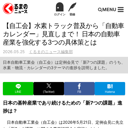
MENU
ログイン
登録
【自工会】水素トラック普及から「自動車
カレンダー」見直しまで！ 日本の自動車
産業を強化する3つの具体策とは
2026.05.25
くるまのニュース編集部
日本自動車工業会（自工会）は定例会見で「新7つの課題」のうち、
水素・物流・カレンダーの3テーマの進捗を説明しました。
LINE
(Twitter)
FB
Hatena
日本の基幹産業であり続けるための「新7つの課題」進
捗は？
日本自動車工業会（自工会）は2026年5月21日、定例会見に先立