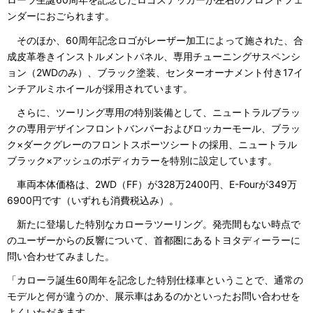
ンダーにおごられます。
そのほか、60周年記念ロゴがレーザー加工によって施された、合
成皮革巻きインストルメントパネル、専用チューニングサスペンシ
ョン（2WDのみ）、ブラック塗装、センターオーナメント付き17イ
ンチアルミホイールが採用されています。
さらに、ツーリング専用の特別装備として、ニュートラルブラッ
クの専用デザインフロントバンパーおよびロッカーモール、ブラッ
ク×ダークグレーのフロントスポーツシートの採用、ニュートラル
ブラック×アッシュのボディカラーを特別に設定しています。
車両本体価格は、2WD（FF）が328万2400円、E-Fourが349万
6900円です（いずれも消費税込み）。
新たに登場した特別なカローラツーリング。発売間もない時点で
のユーザーからの反響について、首都圏にあるトヨタディーラーに
問い合わせてみました。
「カローラ誕生60周年を記念した特別仕様車ということで、通常の
モデルと何が違うのか、展示車はあるのかといったお問い合わせを
よくいただきます。