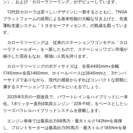
ン）」および「カローラツーリング」がデビューしています。
12代目カローラは若々しいデザインに一新するとともに、TNGA
プラットフォームの採用による基本性能の大幅な引き上げと、先進
運転支援システム「トヨタセーフティセンス」の熟成を図っていま
す。
カローラツーリングは、従来のステーションワゴンモデル「カロ
ーラフィールダー」を一新したもので、ステーションワゴン市場が
縮小した現在もなお、根強い人気を誇ります。
カローラツーリングのボディサイズは、全長4495mm×全幅
1745mm×全高1460mm、ホイールベースは2640mmと、3ナンバ
ーサイズでありながら、現代の感覚からすればコンパクトな部類に
属するステーションワゴンモデルといえるでしょう。
2025年5月の一部改良で、パワートレインをハイブリッドに一本
化。1.8リッター直列4気筒エンジン「2ZR-FXE」をベースとしたシ
リーズパラレルハイブリッドシステムを搭載します。
エンジン単体では最高出力98馬力・最大トルク142Nmを発揮
し、フロントモーターは最高出力95馬力・最大トルク185Nmを発