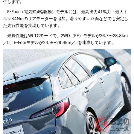
生します。
E-Four（電気式4輪駆動）モデルには、最高出力41馬力・最大ト
ルク84Nmのリアモーターを追加。滑りやすい路面などでも安定し
た走行性能を実現しています。
燃費性能はWLTCモードで、2WD（FF）モデルが26.7〜28.8km
／L、E-Fourモデルが24.9〜28.4km／Lを達成しています。