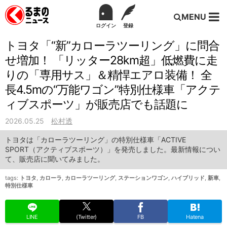
MENU
ログイン
登録
トヨタ「“新”カローラツーリング」に問合
せ増加！ 「リッター28km超」低燃費に走
りの「専用サス」＆精悍エアロ装備！ 全
長4.5mの“万能ワゴン”特別仕様車「アクテ
ィブスポーツ」が販売店でも話題に
2026.05.25
松村透
トヨタは「カローラツーリング」の特別仕様車「ACTIVE
SPORT（アクティブスポーツ）」を発売しました。最新情報につい
て、販売店に聞いてみました。
tags:
トヨタ
,
カローラ
,
カローラツーリング
,
ステーションワゴン
,
ハイブリッド
,
新車
,
特別仕様車
LINE
(Twitter)
FB
Hatena