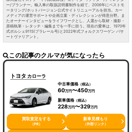
ー/プランナー。輸入車の取扱説明書制作を経て、2006年にベストモ
ータリング/ホットバージョン公式サイトリニューアルを担当。カー
メディアの運営サポートや企画立案・ディレクションが得意分野。ま
たオーナーインタビューをライフワークとし、人選から取材・撮影・
原稿執筆・レタッチ・編集までを一手に担う。現在の愛車は、1970年
式ポルシェ911S(プラレール号)と2022年式フォルクスワーゲン パサ
ートヴァリアント。
この記事のクルマが気になったら
トヨタ
カローラ
中古車価格
（税込）
60
〜450
万円
万円
新車価格
（税込）
228
〜329
万円
万円
買取査定をする
新車見積もり
（PR）
（外部リンク）