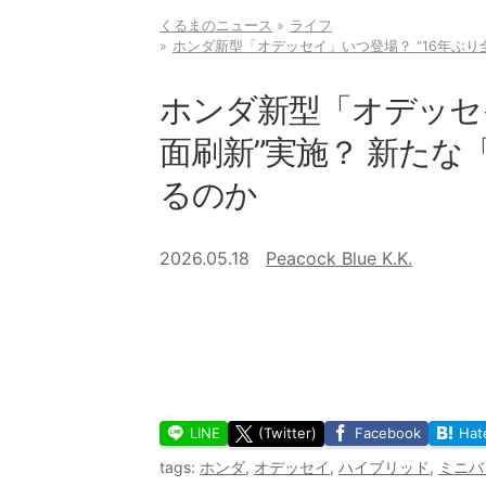
くるまのニュース
ライフ
ホンダ新型「オデッセイ」いつ登場？ “16年ぶ
ホンダ新型「オデッセイ
面刷新”実施？ 新た
るのか
2026.05.18
Peacock Blue K.K.
LINE
(Twitter)
Facebook
Hat
tags:
ホンダ
,
オデッセイ
,
ハイブリッド
,
ミニバ