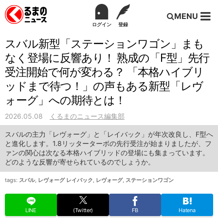
MENU
ログイン
登録
スバル新型「ステーションワゴン」まも
なく登場に反響あり！ 熟成の「F型」先行
受注開始で何が変わる？ 「本格ハイブリ
ッドまで待つ！」の声もある新型「レヴ
ォーグ」への期待とは！
2026.05.08
くるまのニュース編集部
スバルの主力「レヴォーグ」と「レイバック」が年次改良し、F型へ
と進化します。1.8リッターターボの先行受注が始まりましたが、フ
ァンの関心は次なる本格ハイブリッドの登場にも集まっています。
どのような反響が寄せられているのでしょうか。
tags:
スバル
,
レヴォーグ レイバック
,
レヴォーグ
,
ステーションワゴン
LINE
(Twitter)
FB
Hatena