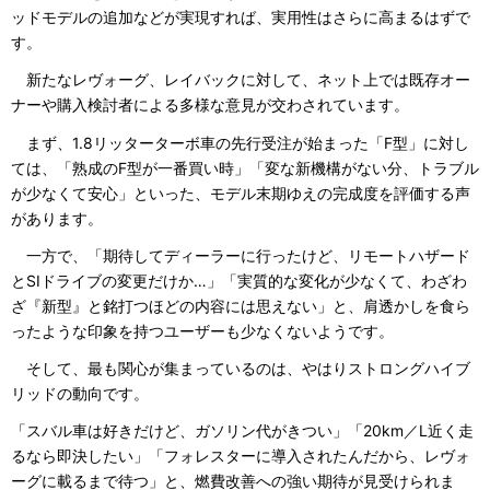
ッドモデルの追加などが実現すれば、実用性はさらに高まるはずで
す。
新たなレヴォーグ、レイバックに対して、ネット上では既存オー
ナーや購入検討者による多様な意見が交わされています。
まず、1.8リッターターボ車の先行受注が始まった「F型」に対し
ては、「熟成のF型が一番買い時」「変な新機構がない分、トラブル
が少なくて安心」といった、モデル末期ゆえの完成度を評価する声
があります。
一方で、「期待してディーラーに行ったけど、リモートハザード
とSIドライブの変更だけか…」「実質的な変化が少なくて、わざわ
ざ『新型』と銘打つほどの内容には思えない」と、肩透かしを食ら
ったような印象を持つユーザーも少なくないようです。
そして、最も関心が集まっているのは、やはりストロングハイブ
リッドの動向です。
「スバル車は好きだけど、ガソリン代がきつい」「20km／L近く走
るなら即決したい」「フォレスターに導入されたんだから、レヴォ
ーグに載るまで待つ」と、燃費改善への強い期待が見受けられま