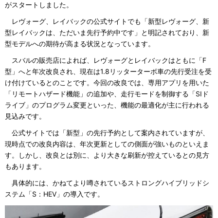
がスタートしました。
レヴォーグ、レイバックの公式サイトでも「新型レヴォーグ、新
型レイバックは、ただいま先行予約中です」と明記されており、新
型モデルへの期待が高まる状況となっています。
スバルの販売店によれば、レヴォーグとレイバックはともに「F
型」へと年次改良され、現在は1.8リッターターボ車の先行受注を受
け付けているとのことです。今回の改良では、専用アプリを用いた
「リモートハザード機能」の追加や、走行モードを制御する「SIド
ライブ」のプログラム変更といった、機能の最適化が主に行われる
見込みです。
公式サイトでは「新型」の先行予約として案内されていますが、
現時点での改良内容は、年次更新としての側面が強いものといえま
す。しかし、改良とは別に、より大きな刷新が控えているとの見方
もあります。
具体的には、かねてより噂されているストロングハイブリッドシ
ステム「S：HEV」の導入です。