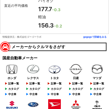
ハイオク
直近の平均価格
177.7
-0.3
軽油
156.3
-0.2
情報提供元：株式会社ゴーゴーラボ
gogogsで詳細をみる
メーカーからクルマをさがす
国産自動車メーカー
ホンダ
レクサス
トヨタ
日産
マツダ
記事一覧
記事一覧
記事一覧
記事一覧
記事一覧
カタログ
カタログ
カタログ
カタログ
カタログ
中古車
中古車
中古車
中古車
中古車