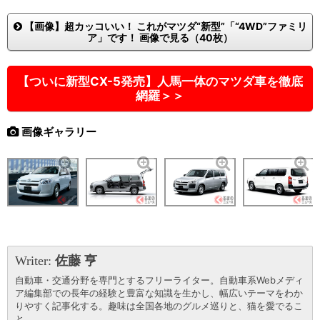
【画像】超カッコいい！ これがマツダ“新型”「“4WD”ファミリ
ア」です！ 画像で見る（40枚）
【ついに新型CX-5発売】人馬一体のマツダ車を徹底
網羅＞＞
画像ギャラリー
Writer:
佐藤 亨
自動車・交通分野を専門とするフリーライター。自動車系Webメディ
ア編集部での長年の経験と豊富な知識を生かし、幅広いテーマをわか
りやすく記事化する。趣味は全国各地のグルメ巡りと、猫を愛でるこ
と。