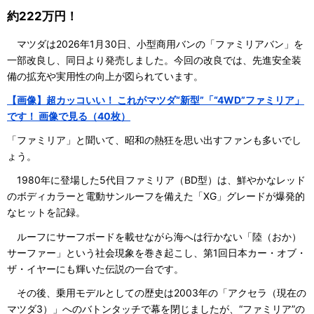
約222万円！
マツダは2026年1月30日、小型商用バンの「ファミリアバン」を
一部改良し、同日より発売しました。今回の改良では、先進安全装
備の拡充や実用性の向上が図られています。
【画像】超カッコいい！ これがマツダ“新型”「“4WD”ファミリア」
です！ 画像で見る（40枚）
「ファミリア」と聞いて、昭和の熱狂を思い出すファンも多いでし
ょう。
1980年に登場した5代目ファミリア（BD型）は、鮮やかなレッド
のボディカラーと電動サンルーフを備えた「XG」グレードが爆発的
なヒットを記録。
ルーフにサーフボードを載せながら海へは行かない「陸（おか）
サーファー」という社会現象を巻き起こし、第1回日本カー・オブ・
ザ・イヤーにも輝いた伝説の一台です。
その後、乗用モデルとしての歴史は2003年の「アクセラ（現在の
マツダ3）」へのバトンタッチで幕を閉じましたが、“ファミリア”の