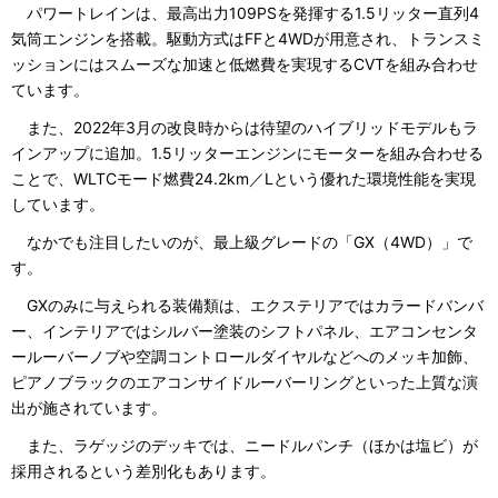
パワートレインは、最高出力109PSを発揮する1.5リッター直列4
気筒エンジンを搭載。駆動方式はFFと4WDが用意され、トランスミ
ッションにはスムーズな加速と低燃費を実現するCVTを組み合わせ
ています。
また、2022年3月の改良時からは待望のハイブリッドモデルもラ
インアップに追加。1.5リッターエンジンにモーターを組み合わせる
ことで、WLTCモード燃費24.2km／Lという優れた環境性能を実現
しています。
なかでも注目したいのが、最上級グレードの「GX（4WD）」で
す。
GXのみに与えられる装備類は、エクステリアではカラードバンバ
ー、インテリアではシルバー塗装のシフトパネル、エアコンセンタ
ールーバーノブや空調コントロールダイヤルなどへのメッキ加飾、
ピアノブラックのエアコンサイドルーバーリングといった上質な演
出が施されています。
また、ラゲッジのデッキでは、ニードルパンチ（ほかは塩ビ）が
採用されるという差別化もあります。