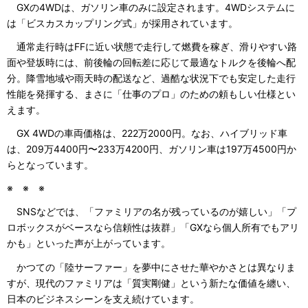
GXの4WDは、ガソリン車のみに設定されます。4WDシステムに
は「ビスカスカップリング式」が採用されています。
通常走行時はFFに近い状態で走行して燃費を稼ぎ、滑りやすい路
面や登坂時には、前後輪の回転差に応じて最適なトルクを後輪へ配
分。降雪地域や雨天時の配送など、過酷な状況下でも安定した走行
性能を発揮する、まさに「仕事のプロ」のための頼もしい仕様とい
えます。
GX 4WDの車両価格は、222万2000円。なお、ハイブリッド車
は、209万4400円〜233万4200円、ガソリン車は197万4500円か
らとなっています。
※ ※ ※
SNSなどでは、「ファミリアの名が残っているのが嬉しい」「プ
ロボックスがベースなら信頼性は抜群」「GXなら個人所有でもアリ
かも」といった声が上がっています。
かつての「陸サーファー」を夢中にさせた華やかさとは異なりま
すが、現代のファミリアは「質実剛健」という新たな価値を纏い、
日本のビジネスシーンを支え続けています。