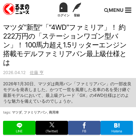
MENU
ログイン
登録
マツダ“新型”「“4WD”ファミリア」！ 約
222万円の「ステーションワゴン型バ
ン」！ 100馬力超え1.5リッターエンジン
搭載モデルファミリアバン最上級仕様と
は
2026.04.12
佐藤 亨
2026年1月30日、マツダは商用バン「ファミリアバン」の一部改良
モデルを発表しました。かつて一世を風靡した名車の名を受け継ぐ
最新モデルにおいて、最上級グレード「GX」の4WD仕様はどのよ
うな魅力を備えているのでしょうか。
tags:
マツダ
,
ファミリアバン
,
商用車
LINE
(Twitter)
FB
Hatena