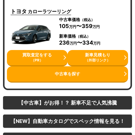
トヨタ
カローラツーリング
中古車価格
（税込）
105
〜359
万円
万円
新車価格
（税込）
236
〜334
万円
万円
買取査定をする
新車見積もり
（PR）
（外部リンク）
中古車を探す
【中古車】がお得！？ 新車不足で人気沸騰
【NEW】自動車カタログでスペック情報を見る！