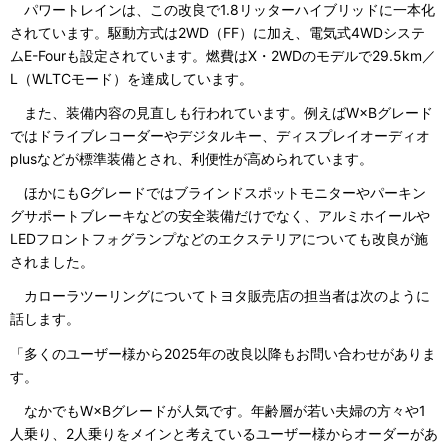
パワートレインは、この改良で1.8リッターハイブリッドに一本化
されています。駆動方式は2WD（FF）に加え、電気式4WDシステ
ムE-Fourも設定されています。燃費はX・2WDのモデルで29.5km／
L（WLTCモード）を達成しています。
また、装備内容の見直しも行われています。例えばW×Bグレード
ではドライブレコーダーやデジタルキー、ディスプレイオーディオ
plusなどが標準装備とされ、利便性が高められています。
ほかにもGグレードではブラインドスポットモニターやパーキン
グサポートブレーキなどの安全装備だけでなく、アルミホイールや
LEDフロントフォグランプなどのエクステリアについても改良が施
されました。
カローラツーリングについてトヨタ販売店の担当者は次のように
話します。
「多くのユーザー様から2025年の改良以降もお問い合わせがありま
す。
なかでもW×Bグレードが人気です。年齢層が若い夫婦の方々や1
人乗り、2人乗りをメインと考えているユーザー様からオーダーがあ