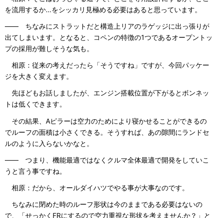
を流用するか…をシッカリ見極める必要はあると思っています。
―― ちなみにストラットだと構造上リアのラゲッジに出っ張りが
出てしまいます。となると、コペンの特徴の1つであるオープントッ
プの採用が難しそうな気も。
相原：従来の考えだったら「そうですね」ですが、今回パッケー
ジを大きく変えます。
先ほどもお話しましたが、エンジン搭載位置が下がるとボンネッ
トは低くできます。
その結果、Aピラーは空力のためにより寝かせることができるの
でルーフの面積は小さくできる。そうすれば、あの隙間にランドセ
ルのように入らないかなと。
―― つまり、機能最適ではなくクルマ全体最適で開発をしていこ
うと言う事ですね。
相原：だから、オールダイハツでやる事が大事なのです。
ちなみに閉めた時のルーフ形状は今のままである必要はないの
で、「せっかくFRにするので空力重視な形状を考えませんか？」と