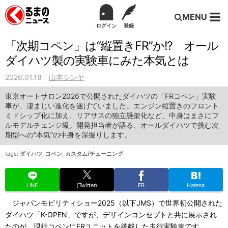
MENU
ログイン
登録
「次期コペン」は“縦置きFR”か!? オール
ダイハツ製の実験車にみた本気とは
2026.01.18
山本シンヤ
東京オートサロン2026で公開されたダイハツの「FRコペン」実験
車が、凄まじい進化を遂げていました。エンジン縦置きのフロント
ミドシップ化に加え、リアサスの独立懸架化など、中身はまさにフ
ルモデルチェンジ級。開発担当者が語る、オールダイハツで挑む次
期型への“本気”の中身を深掘りします。
tags:
ダイハツ
,
コペン
,
カスタム/チューニング
LINE
(Twitter)
FB
Hatena
ジャパンモビリティショー2025（以下JMS）で世界初公開された
ダイハツ「K-OPEN」ですが、デザインコンセプトと共に展示され
たのが、現行コペンにFRユニットを搭載した走行実験車です。