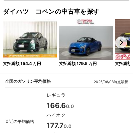
ダイハツ コペンの中古車を探す
支払総額
154.4
万円
支払総額
179.5
万円
支払総額
全国のガソリン平均価格
2026/08/08時点最新
レギュラー
166.6
0.0
ハイオク
直近の平均価格
177.7
0.0