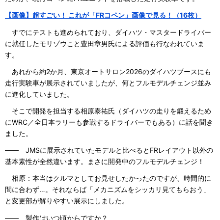
【画像】超すごい！ これが「FRコペン」画像で見る！（16枚）
すでにテストも進められており、ダイハツ・マスタードライバー
に就任したモリゾウこと豊田章男氏による評価も行なわれていま
す。
あれから約2か月、東京オートサロン2026のダイハツブースにも
走行実験車が展示されていましたが、何とフルモデルチェンジ並み
に進化していました。
そこで開発を担当する相原泰祐氏（ダイハツの走りを鍛えるため
にWRC／全日本ラリーも参戦するドライバーでもある）に話を聞き
ました。
―― JMSに展示されていたモデルと比べるとFRレイアウト以外の
基本素性が全然違います。まさに開発中のフルモデルチェンジ！
相原：本当はクルマとしてお見せしたかったのですが、時間的に
間に合わず…。それならば「メカニズムをシッカリ見てもらおう」
と変更部が解りやすい展示にしました。
―― 製作はいつ頃からですか？