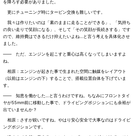
を降ろす必要がありました。
更にチューニング時にタービン交換も難しいです。
我々は作りたいのは「素のままに走ることができる」、「気持ち
の良い走りで笑顔になる」、そして「その笑顔が長続きする」です
ので、維持費はできるだけ抑えたいよね…と言う考えを具体化させ
ました。
―― ただ、エンジンを起こすと重心は高くなってしまいますよ
ね。
相原：エンジンが起きた事で生まれた空間に触媒をレイアウト
（以前はエンジンの下）することで、搭載位置自体を下げていま
す。
―― 知恵を働かした…と言うわけですね。ちなみにフロントタイ
ヤが55mm前に移動した事で、ドライビングポジションにも余裕が
出ていませんか？
相原：さすが鋭いですね。やはり安心安全で大事なのはドライビ
ングポジションです。