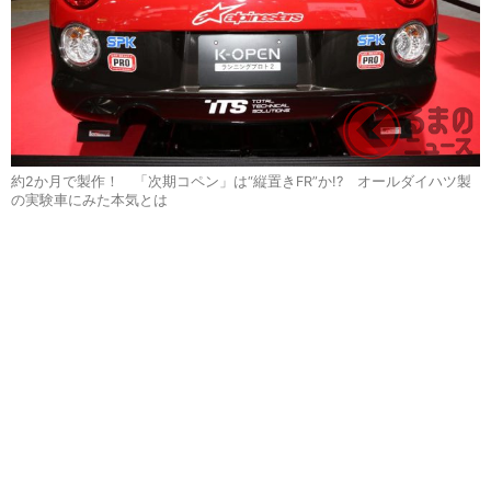
約2か月で製作！ 「次期コペン」は“縦置きFR”か!? オールダイハツ製
の実験車にみた本気とは