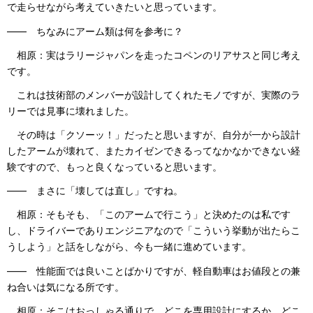
で走らせながら考えていきたいと思っています。
―― ちなみにアーム類は何を参考に？
相原：実はラリージャパンを走ったコペンのリアサスと同じ考え
です。
これは技術部のメンバーが設計してくれたモノですが、実際のラ
リーでは見事に壊れました。
その時は「クソーッ！」だったと思いますが、自分が一から設計
したアームが壊れて、またカイゼンできるってなかなかできない経
験ですので、もっと良くなっていると思います。
―― まさに「壊しては直し」ですね。
相原：そもそも、「このアームで行こう」と決めたのは私です
し、ドライバーでありエンジニアなので「こういう挙動が出たらこ
うしよう」と話をしながら、今も一緒に進めています。
―― 性能面では良いことばかりですが、軽自動車はお値段との兼
ね合いは気になる所です。
相原：そこはおっしゃる通りで、どこを専用設計にするか、どこ