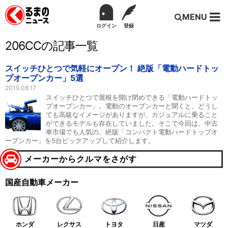
MENU
ログイン
登録
206CCの記事一覧
スイッチひとつで気軽にオープン！ 絶版「電動ハードトッ
プオープンカー」5選
2019.08.17
スイッチひとつで屋根を開け閉めできる「電動ハードトッ
プオープンカー」。電動のオープンカーと聞くと、どうし
ても高級なイメージがありますが、カジュアルに乗ること
ができるモデルも存在していました。そこで今回は、中古
車市場でも人気の、絶版「コンパクト電動ハードトップオ
ープンカー」を5台ピックアップして紹介します。
メーカーからクルマをさがす
国産自動車メーカー
ホンダ
レクサス
トヨタ
日産
マツダ