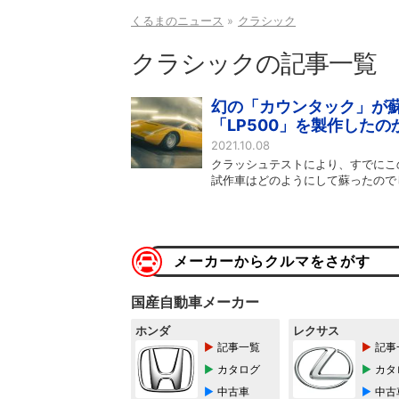
くるまのニュース
クラシック
クラシックの記事一覧
幻の「カウンタック」が蘇
「LP500」を製作したの
2021.10.08
クラッシュテストにより、すでにこ
試作車はどのようにして蘇ったので
メーカーからクルマをさがす
国産自動車メーカー
ホンダ
レクサス
記事一覧
記事
カタログ
カタ
中古車
中古