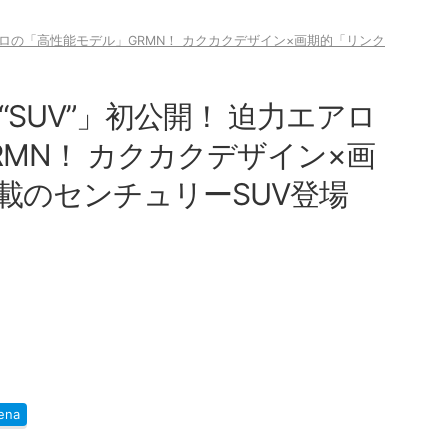
アロの「高性能モデル」GRMN！ カクカクデザイン×画期的「リンク
SUV”」初公開！ 迫力エアロ
MN！ カクカクデザイン×画
載のセンチュリーSUV登場
ena