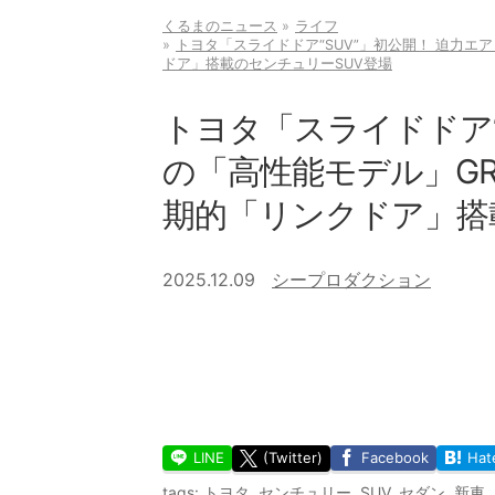
くるまのニュース
ライフ
トヨタ「スライドドア“SUV”」初公開！ 迫力エ
ドア」搭載のセンチュリーSUV登場
トヨタ「スライドドア“
の「高性能モデル」GR
期的「リンクドア」搭
2025.12.09
シープロダクション
LINE
(Twitter)
Facebook
Hat
tags:
トヨタ
,
センチュリー
,
SUV
,
セダン
,
新車