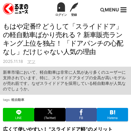
MENU
ログイン
登録
もはや定番!? どうして「スライドドア」
の軽自動車ばかり売れる？ 新車販売ラン
キング上位を独占！ 「ドアパンチの心配
なし」だけじゃない人気の理由
2025.11.18
マツ
新車市場において、軽自動車は非常に人気があり多くのユーザーに
支持されています、特に、スライドドアタイプの全高が高いモデル
が売れ筋です。なぜスライドドアを採用している軽自動車が人気な
のでしょうか。
tags:
軽自動車
LINE
(Twitter)
FB
Hatena
広くて使いやすい！ “スライドドア軽“のメリット