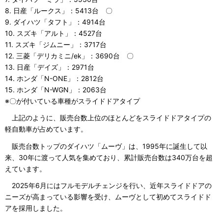
8. 日産「ルークス」：5413台 〇
9. ダイハツ「タフト」：4914台
10. スズキ「アルト」：4527台
11. スズキ「ジムニー」：3717台
12. 三菱「デリカミニ/ek」：3690台 〇
13. 日産「デイズ」：2971台
14. ホンダ「N-ONE」：2812台
15. ホンダ「N-WGN」：2063台
※〇が付いている車種がスライドドアタイプ
上記のように、販売台数上位のほとんどをスライドドアタイプの
軽自動車が占めています。
販売台数トップのダイハツ「ムーヴ」は、1995年に誕生して以
来、30年に渡って人気を集めており、累計販売台数は340万台を超
えています。
2025年6月にはフルモデルチェンジを行い、近年スライドドアの
ニーズが高まっている影響を受け、ムーヴとして初めてスライドド
アを採用しました。