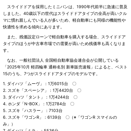
スライドドアを採用したミニバンは、1990年代前半に急速に普及
しました。40歳以下の世代はスライドドアタイプの全高が高いクル
マに慣れ親しんでいる人が多いため、軽自動車にも同様の機能性や
快適性を求める傾向にあります。
また、残価設定ローンで軽自動車を購入する場合、スライドドア
タイプのほうが中古車市場での需要が高いため残価率も高くなりま
す。
なお、一般社団法人 全国軽自動車協会連合会が公開している
「2025年10月 軽四輪車 通称名別 新車販売速報」によると、ベスト
15のうち、7つがスライドドアタイプのモデルです。
1. ダイハツ「ムーヴ」：1万6015台 〇
2. スズキ「スペーシア」：1万4420台 〇
3. ダイハツ「タント」：1万4244台 〇
4. ホンダ「N-BOX」：1万2784台 〇
5. スズキ「ハスラー」：7103台
6. スズキ「ワゴンR」：6139台 〇（※「ワゴンR スマイルの
み」）
7. ダイハツ「ミラ」：5536台