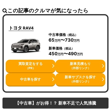
この記事のクルマが気になったら
トヨタ
RAV4
中古車価格
（税込）
65
〜730
万円
万円
新車価格
（税込）
450
〜490
万円
万円
買取査定をする
新車見積もり
（PR）
（外部リンク）
新車サブスクを探す
中古車を探す
（外部リンク）
【中古車】がお得！？ 新車不足で人気沸騰