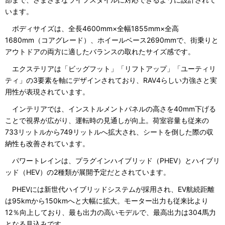
います。
ボディサイズは、全長4600mm×全幅1855mm×全高
1680mm（コアグレード）、ホイールベース2690mmで、街乗りと
アウトドアの両方に適したバランスの取れたサイズ感です。
エクステリアは「ビッグフット」「リフトアップ」「ユーティリ
ティ」の3要素を軸にデザインされており、RAV4らしい力強さと実
用性が表現されています。
インテリアでは、インストルメントパネルの高さを40mm下げる
ことで視界が広がり、運転時の見通しが向上。荷室容量も従来の
733リットルから749リットルへ拡大され、シートを倒した際の収
納性も改善されています。
パワートレインは、プラグインハイブリッド（PHEV）とハイブリ
ッド（HEV）の2種類が展開予定だとされています。
PHEVには新世代ハイブリッドシステムが採用され、EV航続距離
は95kmから150kmへと大幅に拡大。モーター出力も従来比より
12％向上しており、最も出力の高いモデルで、最高出力は304馬力
となる見込みです。