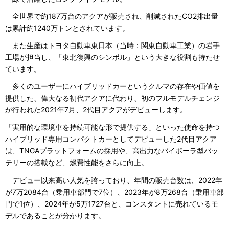
全世界で約187万台のアクアが販売され、削減されたCO2排出量
は累計約1240万トンとされています。
また生産はトヨタ自動車東日本（当時：関東自動車工業）の岩手
工場が担当し、「東北復興のシンボル」という大きな役割も持たせ
ています。
多くのユーザーにハイブリッドカーというクルマの存在や価値を
提供した、偉大なる初代アクアに代わり、初のフルモデルチェンジ
が行われた2021年7月、2代目アクアがデビューします。
「実用的な環境車を持続可能な形で提供する」といった使命を持つ
ハイブリッド専用コンパクトカーとしてデビューした2代目アクア
は、TNGAプラットフォームの採用や、高出力なバイポーラ型バッ
テリーの搭載など、燃費性能をさらに向上。
デビュー以来高い人気を誇っており、年間の販売台数は、2022年
が7万2084台（乗用車部門で7位）、2023年が8万268台（乗用車部
門で1位）、2024年が5万1727台と、コンスタントに売れているモ
デルであることが分かります。