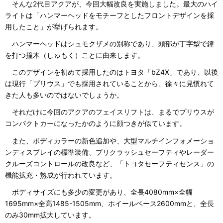
そんな2代目アクアが、今回大幅改良を実施しました。最大のハイ
ライトは「ハンマーヘッドをモチーフとしたフロントデザインを採
用したこと」が挙げられます。
ハンマーヘッドはシュモクザメの別称であり、頭部が丁字型で鐘
を打つ撞木（しゅもく）ことに由来します。
このデザインを初めて採用したのはトヨタ「bZ4X」であり、以後
は現行「プリウス」でも採用されていることから、徐々に見慣れて
きた人も多いのではないでしょうか。
それだけに今回のアクアのフェイスリフトは、まるでプリウスが
コンパクトカーになったかのように顔つきが似ています。
また、ボディカラーの新色追加や、大型マルチインフォメーショ
ンディスプレイの標準装備、プリクラッシュセーフティやレーダー
クルーズコントロールの改良など、「トヨタセーフティセンス」の
機能拡充・熟成が行われています。
ボディサイズにも多少の変更があり、全長4080mm×全幅
1695mm×全高1485-1505mm、ホイールベース2600mmと、全長
のみ30mm拡大しています。