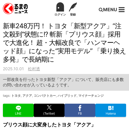
MENU
ログイン
登録
新車248万円！ トヨタ「新型アクア」“注
文殺到”状態に!? 斬新「プリウス顔」採用
で大進化！ 超・大幅改良で「ハンマーヘ
ッド顔」になった“実用モデル” 「乗り換え
多発」で長納期に
2025.10.01
松村透
一部改良を行ったトヨタ新型「アクア」について、販売店にも多数
の問い合わせが入っているようです。
tags:
トヨタ
,
アクア
,
コンパクトカー
,
ハイブリッド
,
マイナーチェンジ
LINE
(Twitter)
FB
Hatena
プリウス顔に大変身したトヨタ「アクア」