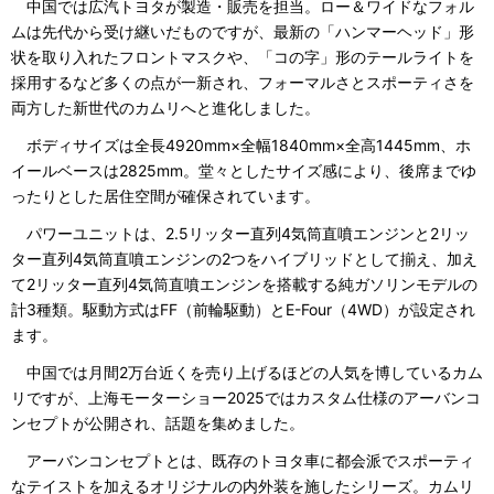
中国では広汽トヨタが製造・販売を担当。ロー＆ワイドなフォル
ムは先代から受け継いだものですが、最新の「ハンマーヘッド」形
状を取り入れたフロントマスクや、「コの字」形のテールライトを
採用するなど多くの点が一新され、フォーマルさとスポーティさを
両方した新世代のカムリへと進化しました。
ボディサイズは全長4920mm×全幅1840mm×全高1445mm、ホ
イールベースは2825mm。堂々としたサイズ感により、後席までゆ
ったりとした居住空間が確保されています。
パワーユニットは、2.5リッター直列4気筒直噴エンジンと2リッ
ター直列4気筒直噴エンジンの2つをハイブリッドとして揃え、加え
て2リッター直列4気筒直噴エンジンを搭載する純ガソリンモデルの
計3種類。駆動方式はFF（前輪駆動）とE-Four（4WD）が設定され
ます。
中国では月間2万台近くを売り上げるほどの人気を博しているカム
リですが、上海モーターショー2025ではカスタム仕様のアーバンコ
ンセプトが公開され、話題を集めました。
アーバンコンセプトとは、既存のトヨタ車に都会派でスポーティ
なテイストを加えるオリジナルの内外装を施したシリーズ。カムリ