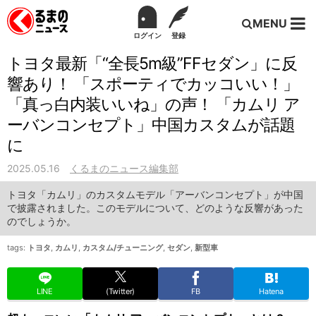
MENU
ログイン
登録
トヨタ最新「“全長5m級”FFセダン」に反
響あり！ 「スポーティでカッコいい！」
「真っ白内装いいね」の声！ 「カムリ ア
ーバンコンセプト」中国カスタムが話題
に
2025.05.16
くるまのニュース編集部
トヨタ「カムリ」のカスタムモデル「アーバンコンセプト」が中国
で披露されました。このモデルについて、どのような反響があった
のでしょうか。
tags:
トヨタ
,
カムリ
,
カスタム/チューニング
,
セダン
,
新型車
LINE
(Twitter)
FB
Hatena