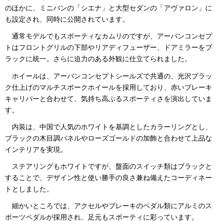
のほかに、ミニバンの「シエナ」と大型セダンの「アヴァロン」に
も設定され、同時に公開されています。
通常モデルでもスポーティなカムリのですが、アーバンコンセプ
トはフロントグリルの下部やリアディフューザー、ドアミラーをブ
ラックに統一。さらに迫力のある外観に仕立てられました。
ホイールは、アーバンコンセプトシールズで共通の、光沢ブラッ
ク仕上げのマルチスポークホイールを採用しており、赤いブレーキ
キャリパーと合わせて、気持ち高ぶるスポーティさを演出していま
す。
内装は、中国で人気のホワイトを基調としたカラーリングとし、
ブラックの木目調パネルやローズゴールドの加飾と合わせて上品な
インテリアを実現。
ステアリングもホワイトですが、盤面のスイッチ類はブラックと
することで、デザイン性と使い勝手の良さ兼ね備えたコーディネー
トとしました。
細かいところでは、アクセルやブレーキのペダル類にアルミのス
ポーツペダルが採用され、足元もスポーティに彩っています。