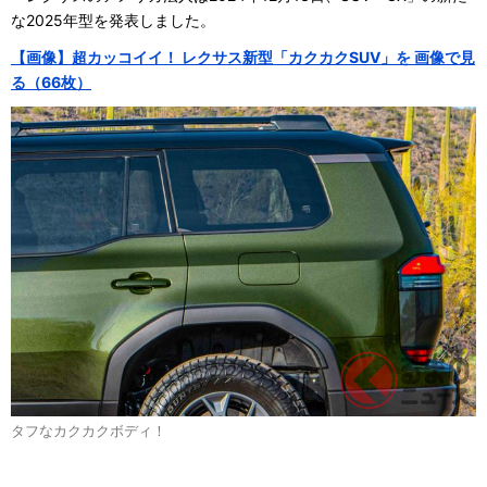
な2025年型を発表しました。
【画像】超カッコイイ！ レクサス新型「カクカクSUV」を 画像で見
る（66枚）
タフなカクカクボディ！