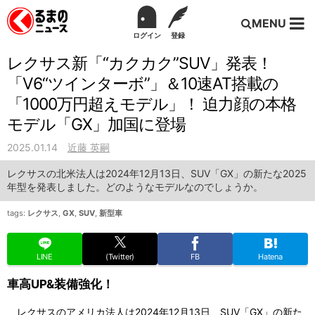
MENU
ログイン
登録
レクサス新「“カクカク”SUV」発表！
「V6“ツインターボ”」＆10速AT搭載の
「1000万円超えモデル」！ 迫力顔の本格
モデル「GX」加国に登場
2025.01.14
近藤 英嗣
レクサスの北米法人は2024年12月13日、SUV「GX」の新たな2025
年型を発表しました。どのようなモデルなのでしょうか。
tags:
レクサス
,
GX
,
SUV
,
新型車
LINE
(Twitter)
FB
Hatena
車高UP&装備強化！
レクサスのアメリカ法人は2024年12月13日、SUV「GX」の新た