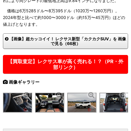
れにより同グレードの最低地上高は9.84インチになりました。
価格は6万5285ドル〜8万395ドル（1020万〜1260万円）。
2024年型と比べて約1000〜3000ドル（約15万〜45万円）ほどの
値上げとなります。
【画像】超カッコイイ！ レクサス新型「カクカクSUV」を 画像
で見る（66枚）
【買取査定】レクサス車が高く売れる！？（PR・外
部リンク）
画像ギャラリー