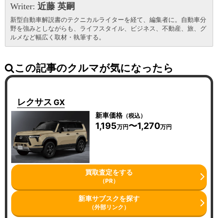
Writer:
近藤 英嗣
新型自動車解説書のテクニカルライターを経て、編集者に。自動車分
野を強みとしながらも、ライフスタイル、ビジネス、不動産、旅、グ
ルメなど幅広く取材・執筆する。
この記事のクルマが気になったら
レクサス
GX
新車価格
（税込）
1,195
〜1,270
万円
万円
買取査定をする
（PR）
新車サブスクを探す
（外部リンク）