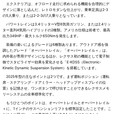
エクステリアは、オフロード走行に求められる機能を合理的にデ
ザインに落とし込んだ、レトロモダンな仕上がり。乗車定員は2-3
の5人乗り、または2-2-3の7人乗りとなっています。
パワートレインは3.4リッターV型6気筒ガソリン、または2.4リッ
ター直列4気筒ハイブリッドの2種類。アメリカ仕様は前者で、最高
出力349HP・最大トルク650Nmを発生します。
装備の違いによるグレードは6種類あります。アウトドア感を強
調したグレード「オーバートレイル」「オーバートレイル＋」は、
内外装が専用デザインになるほか、レクサス初の機能として電子制
御でスタビライザー効果を変化させる「E-KDSS（Electronic-
Kinetic Dynamic Suspension System）を搭載しています。
2025年型の主なポイントは2つです。まず運転ポジション（運転
席・ステアリング・ドアミラー・ヘッドアップディスプレイの位
置）を記憶させ、ワンボタンで呼び出すことができるレクサスメモ
リーシステムの全車標準化です。
もうひとつのポイントは、オーバートレイルとオーバートレイル
＋に、1インチのサスペンションリフトを標準設定したことです。こ