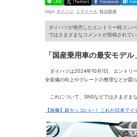
LINE
(Twitter)
Facebook
Hat
tags:
ダイハツ
,
ミライース
,
軽自動車
ダイハツが発売したエントリー軽コンパ
ではさまざまなコメントが投稿されてい
「国産乗用車の最安モデル
ダイハツは2024年10月1日、エント
全装備の向上やグレードの整理などが図
これについて、SNSなどではさまざま
【画像】超カッコいい！ これが日本でイ