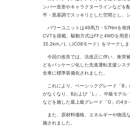
ンパー造形やキャラクターラインなどを
平・黒基調でスッキリとした空間とし、
パワーユニットは49馬力・57Nmを発揮
CVTを搭載。駆動方式はFFと4WDを用
35.2km／L（JC08モード）をマークし
今回の改良では、法改正に伴い、衝突被
どをパッケージ化した先進運転支援システ
全車に標準装備化されました。
これにより、ベーシックグレード「B」に
がなくなり、Bおよび「L」、中級モデル
などを施した最上級グレード「G」の4タ
また、原材料価格、エネルギーや物流な
施されました。