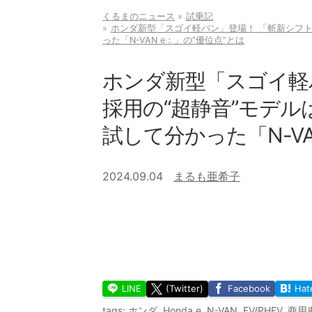
くるまのニュース
試乗記
ホンダ新型「スゴイ軽バン」登場！ 「斬新シフト
った「N-VAN e：」の“優位点”とは
ホンダ新型「スゴイ軽
採用の“超静音”モデル
試して分かった「N-VA
2024.09.04
まるも亜希子
LINE
(Twitter)
Facebook
Hat
tags:
ホンダ
,
Honda e
,
N-VAN
,
EV/PHEV
,
商用