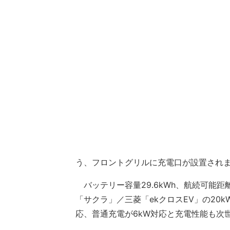
う、フロントグリルに充電口が設置され
バッテリー容量29.6kWh、航続可能距離
「サクラ」／三菱「ekクロスEV」の20k
応、普通充電が6kW対応と充電性能も次