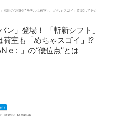
」採用の“超静音”モデルは荷室も「めちゃスゴイ」!? 試して分か
バン」登場！ 「斬新シフト」
は荷室も「めちゃスゴイ」!?
N e：」の“優位点”とは
ena
車
,
試乗記
,
軽自動車