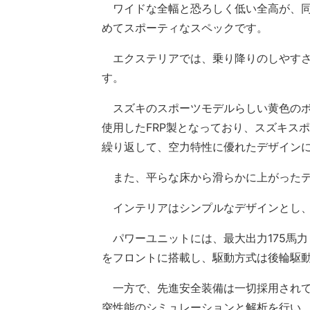
ワイドな全幅と恐ろしく低い全高が、同
めてスポーティなスペックです。
エクステリアでは、乗り降りのしやすさ
す。
スズキのスポーツモデルらしい黄色のボ
使用したFRP製となっており、スズキス
繰り返して、空力特性に優れたデザイン
また、平らな床から滑らかに上がったテ
インテリアはシンプルなデザインとし、
パワーユニットには、最大出力175馬力・
をフロントに搭載し、駆動方式は後輪駆
一方で、先進安全装備は一切採用されて
突性能のシミュレーションと解析を行い