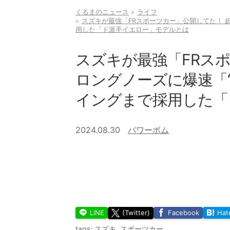
くるまのニュース
ライフ
スズキが最強「FRスポーツカー」公開してた！ 
用した「ド派手イエロー」モデルとは
スズキが最強「FRス
ロングノーズに爆速「“
イングまで採用した「
2024.08.30
パワーボム
LINE
(Twitter)
Facebook
Hat
tags:
スズキ
,
スポーツカー