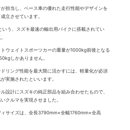
が担当し、ベース車の優れた走行性能やデザインを
て成立させています。
」という、スズキ最速の輸出用バイクに搭載されてい
点。
ウェイトスポーツカーの重量が1000kg前後となる
0kgしかありません。
ドリング性能を最大限に活かすには、軽量化が必須
化が実施されたといいます。
ル設計にスズキの純正部品を組み合わせたもので、
高いクルマを実現させました。
イズは、全長3790mm×全幅1760mm×全高