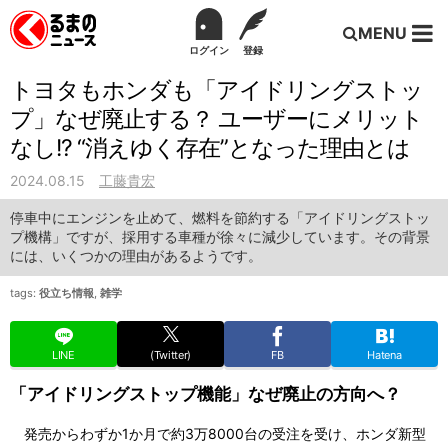
MENU
ログイン
登録
トヨタもホンダも「アイドリングストッ
プ」なぜ廃止する？ ユーザーにメリット
なし!? “消えゆく存在”となった理由とは
2024.08.15
工藤貴宏
停車中にエンジンを止めて、燃料を節約する「アイドリングストッ
プ機構」ですが、採用する車種が徐々に減少しています。その背景
には、いくつかの理由があるようです。
tags:
役立ち情報
,
雑学
LINE
(Twitter)
FB
Hatena
「アイドリングストップ機能」なぜ廃止の方向へ？
発売からわずか1か月で約3万8000台の受注を受け、ホンダ新型