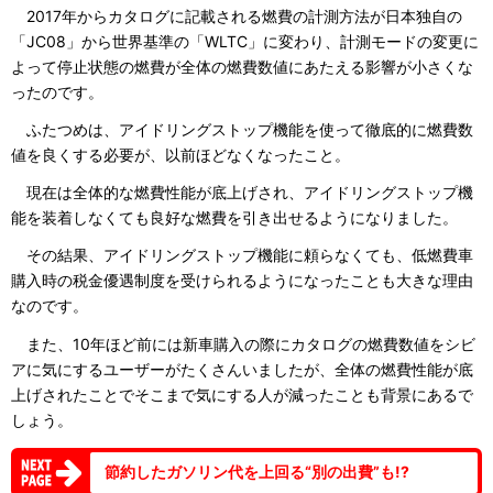
2017年からカタログに記載される燃費の計測方法が日本独自の
「JC08」から世界基準の「WLTC」に変わり、計測モードの変更に
よって停止状態の燃費が全体の燃費数値にあたえる影響が小さくな
ったのです。
ふたつめは、アイドリングストップ機能を使って徹底的に燃費数
値を良くする必要が、以前ほどなくなったこと。
現在は全体的な燃費性能が底上げされ、アイドリングストップ機
能を装着しなくても良好な燃費を引き出せるようになりました。
その結果、アイドリングストップ機能に頼らなくても、低燃費車
購入時の税金優遇制度を受けられるようになったことも大きな理由
なのです。
また、10年ほど前には新車購入の際にカタログの燃費数値をシビ
アに気にするユーザーがたくさんいましたが、全体の燃費性能が底
上げされたことでそこまで気にする人が減ったことも背景にあるで
しょう。
節約したガソリン代を上回る“別の出費”も!?