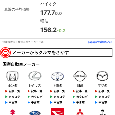
ハイオク
直近の平均価格
177.7
0.0
軽油
156.2
-0.2
情報提供元：株式会社ゴーゴーラボ
gogogsで詳細をみる
メーカーからクルマをさがす
国産自動車メーカー
ホンダ
レクサス
トヨタ
日産
マツダ
記事一覧
記事一覧
記事一覧
記事一覧
記事一覧
カタログ
カタログ
カタログ
カタログ
カタログ
中古車
中古車
中古車
中古車
中古車