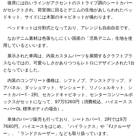
後席には白いラインがアクセントのストライプ調のシートカバー
がセレクトされ、荷室側に回るとデニムの生地があしらわれたベッ
ドキット、サイドには木製のキャビネットが備わります。
ベッドキットは分割式となっており、アレンジも自由自在です。
なおデニム素材は色落ちしにくい国産の「児島デニム」生地を使
用しているといいます。
展示された車両は、内装カスタムパーツを展開するクラフトプラ
スならではの、可愛らしさがありつつもレトロにデザインされた1台
となっていました。
内装のコンプリート価格は、シフトノブ、アシストグリップ、ド
アパネル、ダッシュマット、サンシェード、リノシェルキット、シ
ートカバー1・2列、セカンドキャビネット、センターコンソールボ
ックスがセットになって、97万5260円（消費税込、ハイエース ス
ーパーGL 標準ボディの場合）。
単体のパーツ販売も行っており、シートカバー1、2列では9万
7680円。ハイエースをはじめ、「ハイラックス」や「FJクルーザ
ー」、「ランドクルーザー」なども取り扱っています。