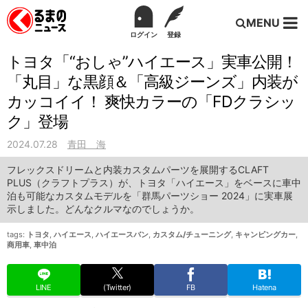
MENU
ログイン
登録
トヨタ「“おしゃ”ハイエース」実車公開！
「丸目」な黒顔＆「高級ジーンズ」内装が
カッコイイ！ 爽快カラーの「FDクラシッ
ク」登場
2024.07.28
青田 海
フレックスドリームと内装カスタムパーツを展開するCLAFT
PLUS（クラフトプラス）が、トヨタ「ハイエース」をベースに車中
泊も可能なカスタムモデルを「群馬パーツショー 2024」に実車展
示しました。どんなクルマなのでしょうか。
tags:
トヨタ
,
ハイエース
,
ハイエースバン
,
カスタム/チューニング
,
キャンピングカー
,
商用車
,
車中泊
LINE
(Twitter)
FB
Hatena