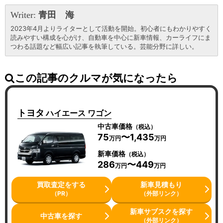
Writer:
青田 海
2023年4月よりライターとして活動を開始。初心者にもわかりやすく
読みやすい構成を心がけ、自動車を中心に新車情報、カーライフにま
つわる話題など幅広い記事を執筆している。芸能分野に詳しい。
この記事のクルマが気になったら
トヨタ
ハイエース ワゴン
中古車価格
（税込）
75
〜1,435
万円
万円
新車価格
（税込）
286
〜449
万円
万円
買取査定をする
新車見積もり
（PR）
（外部リンク）
新車サブスクを探す
中古車を探す
（外部リンク）