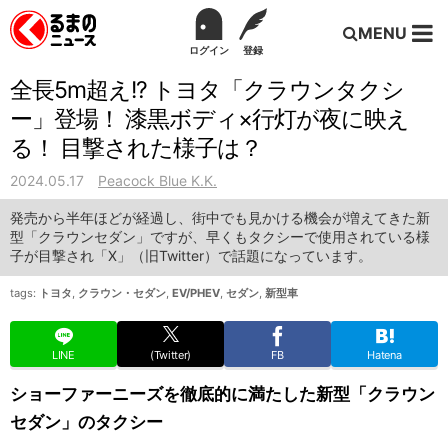
MENU
ログイン
登録
全長5m超え!? トヨタ「クラウンタクシ
ー」登場！ 漆黒ボディ×行灯が夜に映え
る！ 目撃された様子は？
2024.05.17
Peacock Blue K.K.
発売から半年ほどが経過し、街中でも見かける機会が増えてきた新
型「クラウンセダン」ですが、早くもタクシーで使用されている様
子が目撃され「X」（旧Twitter）で話題になっています。
tags:
トヨタ
,
クラウン・セダン
,
EV/PHEV
,
セダン
,
新型車
LINE
(Twitter)
FB
Hatena
ショーファーニーズを徹底的に満たした新型「クラウン
セダン」のタクシー