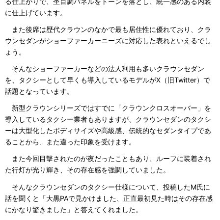
る仕上がりで、杢目調パネルをトーンを落とし、統一感のある内装
に仕上げています。
また後席は歴代クラウンのなかで最も居住性に優れており、クラ
ウンセダンがショーファーカーニーズに対応した表れといえるでし
ょう。
そんなショーファーカーなどの法人利用も多いクラウンセダン
を、タクシーとして早くも導入しているモデルがX（旧Twitter）で
話題となっています。
新型クラウンシリーズではすでに「クラウンクロスオーバー」を
導入しているタクシー業者もありますが、クラウンセダンのタクシ
ーは大型化したボディサイズや高級感、伝統的なセダンタイプであ
ることから、また違った印象を受けます。
また今回目撃されたのが夜だったこともあり、ルーフに装着され
た行灯が光り輝き、その存在感を強調していました。
そんなクラウンセダンのタクシー仕様について、投稿したM氏に
話を聞くと「大黒PAで見かけました、正直最初見た時はその存在感
にかなり驚きました」と答えてくれました。