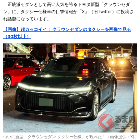
正統派セダンとして高い人気を誇るトヨタ新型「クラウンセダ
ン」に、タクシー仕様車の目撃情報が「X」（旧Twitter）に投稿さ
れ話題になっています。
【画像】超カッコイイ！ クラウンセダンのタクシーを画像で見る
（30枚以上）
ついに新型「クラウンセダン タクシー仕様」が現れた！（画像提供：Xに