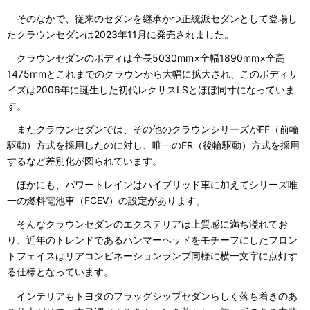
そのなかで、従来のセダンを継承かつ正統派セダンとして登場し
たクラウンセダンは2023年11月に発売されました。
クラウンセダンのボディは全長5030mm×全幅1890mm×全高
1475mmとこれまでのクラウンから大幅に拡大され、このボディサ
イズは2006年に誕生した初代レクサスLSとほぼ同寸になっていま
す。
またクラウンセダンでは、その他のクラウンシリーズがFF（前輪
駆動）方式を採用したのに対し、唯一のFR（後輪駆動）方式を採用
するなど差別化が図られています。
ほかにも、パワートレインはハイブリッド車に加えてシリーズ唯
一の燃料電池車（FCEV）の設定があります。
そんなクラウンセダンのエクステリアは上質感に満ち溢れてお
り、近年のトレンドであるハンマーヘッドをモチーフにしたフロン
トフェイスはリアコンビネーションランプ同様に横一文字に点灯す
る仕様となっています。
インテリアもトヨタのフラッグシップセダンらしく落ち着きのあ