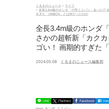
くるまのニュース
ライフ
全長3.4m級のホンダ「小型ミニバン」あった!?
すぎた「UNIBOX」とは何だったのか
全長3.4m級のホンダ
さかの超斬新「カクカ
ゴい！ 画期的すぎた「
2024.05.08
くるまのニュース編集部
LINE
(Twitter)
Facebook
Hat
tags:
ホンダ
,
ミニバン