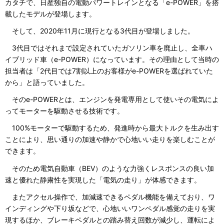
カタチで、日産独自の電動パワートレインとなる「e-POWER」を搭
載したモデルが登場します。
そして、2020年11月に現行となる3代目が登場しました。
3代目ではそれまで設定されていたガソリン車を廃止し、全車ハ
イブリッド車（e-POWER）になっています。その理由として当時の
担当者は「2代目では7割以上のお客様がe-POWERを選ばれていた
から」と語っていました。
そのe-POWERとは、エンジンを発電専用として使いその電気によ
ってモーターを駆動させる技術です。
100%モーターで駆動するため、発進時から最大トルクを生み出す
ことにより、思い通りの加速や静かで心地いい走りを楽しむことが
できます。
そのため電気自動車（BEV）のような力強くレスポンスの良い加
速と優れた静粛性を実現した「電気の走り」が体感できます。
またアクセル操作で、加減速できるペダル機能を備えており、ワ
インディングや下り坂などで、心地いいワンペダル感覚の走りを実
現するほか、ブレーキペダルとの踏み替え回数が減少し、運転によ