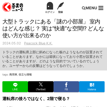
MENU
ログイン
登録
大型トラックにある「謎の小部屋」 室内
はどんな感じ？ 実は“快適”な空間!? どんな
使い方が出来るのか
2024.05.02
Peacock Blue K.K.
トラックの運転席上部に斜めになった板のようなものが設置されて
いることがあります。なかには箱状になっており小窓が設置されて
いることがありますが、どのような目的でついているのでしょう
か。ユーザーからの反響はどうなってるのでしょうか。
tags:
商用車
,
役立ち情報
LINE
(Twitter)
FB
Hatena
運転席の後ろではなく、2階で寝る？