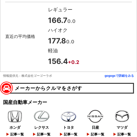
レギュラー
166.7
0.0
ハイオク
直近の平均価格
177.8
0.0
軽油
156.4
+0.2
情報提供元：株式会社ゴーゴーラボ
gogogsで詳細をみる
メーカーからクルマをさがす
国産自動車メーカー
ホンダ
レクサス
トヨタ
日産
マツダ
記事一覧
記事一覧
記事一覧
記事一覧
記事一覧