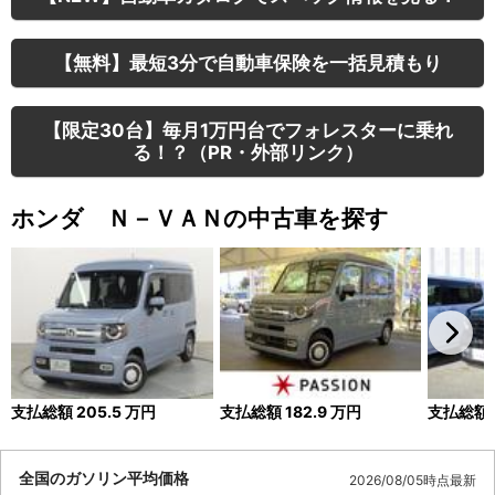
【無料】最短3分で自動車保険を一括見積もり
【限定30台】毎月1万円台でフォレスターに乗れ
る！？（PR・外部リンク）
ホンダ Ｎ－ＶＡＮの中古車を探す
支払総額
205.5
万円
支払総額
182.9
万円
支払総額
全国のガソリン平均価格
2026/08/05時点最新