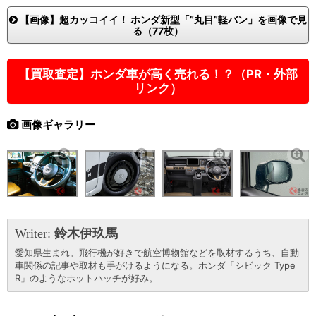
【画像】超カッコイイ！ ホンダ新型「”丸目”軽バン」を画像で見
る（77枚）
【買取査定】ホンダ車が高く売れる！？（PR・外部
リンク）
画像ギャラリー
Writer:
鈴木伊玖馬
愛知県生まれ。飛行機が好きで航空博物館などを取材するうち、自動
車関係の記事や取材も手がけるようになる。ホンダ「シビック Type
R」のようなホットハッチが好み。