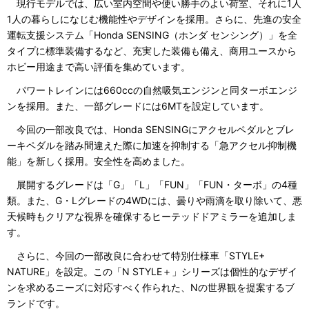
現行モデルでは、広い室内空間や使い勝手のよい荷室、それに1人
1人の暮らしになじむ機能性やデザインを採用。さらに、先進の安全
運転支援システム「Honda SENSING（ホンダ センシング）」を全
タイプに標準装備するなど、充実した装備も備え、商用ユースから
ホビー用途まで高い評価を集めています。
パワートレインには660ccの自然吸気エンジンと同ターボエンジ
ンを採用。また、一部グレードには6MTを設定しています。
今回の一部改良では、Honda SENSINGにアクセルペダルとブレ
ーキペダルを踏み間違えた際に加速を抑制する「急アクセル抑制機
能」を新しく採用。安全性を高めました。
展開するグレードは「G」「L」「FUN」「FUN・ターボ」の4種
類。また、G・Lグレードの4WDには、曇りや雨滴を取り除いて、悪
天候時もクリアな視界を確保するヒーテッドドアミラーを追加しま
す。
さらに、今回の一部改良に合わせて特別仕様車「STYLE+
NATURE」を設定。この「N STYLE＋」シリーズは個性的なデザイ
ンを求めるニーズに対応すべく作られた、Nの世界観を提案するブ
ランドです。