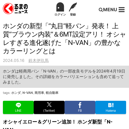
MENU
ログイン
登録
ホンダの新型「“丸目”軽バン」発表！ 上
質”ブラウン内装”＆6MT設定アリ！ オシャ
レすぎる進化遂げた「N-VAN」の豊かな
カラーリングとは
2024.05.16
鈴木伊玖馬
ホンダは軽商用バン「N-VAN」の一部改良モデルを2024年4月19日
に発売しました。その詳細をカラーバリエーションも含めて追って
みました。
tags:
ホンダ
,
N-VAN
,
商用車
,
軽自動車
LINE
(Twitter)
FB
Hatena
オシャイエロー＆グリーン追加！ ホンダ新型「N-