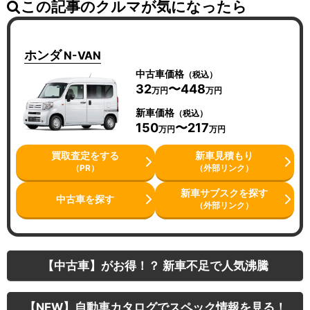
この記事のクルマが気になったら
ホンダ
N-VAN
中古車価格
（税込）
32
〜448
万円
万円
新車価格
（税込）
150
〜217
万円
万円
買取査定をする
新車見積もり
（PR）
（外部リンク）
新車サブスクを探す
中古車を探す
（外部リンク）
【中古車】がお得！？ 新車不足で人気沸騰
【NEW】自動車カタログでスペック情報を見る！